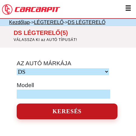
☰
Kezdőlap
->
LÉGTERELŐ
->
DS LÉGTERELŐ
DS LÉGTERELŐ(5)
VÁLASSZA KI az AUTÓ TÍPUSÁT!
AZ AUTÓ MÁRKÁJA
Modell
KERESÉS