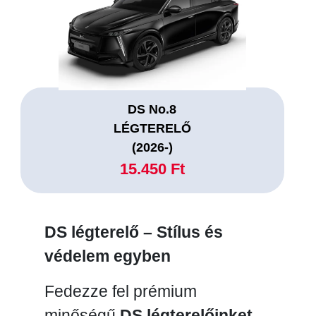
DS No.8
LÉGTERELŐ
(2026-)
15.450 Ft
DS légterelő – Stílus és
védelem egyben
Fedezze fel prémium
minőségű
DS légterelőinket
,