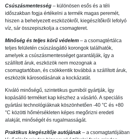
Csúszásmentesség
– különösen esős és a téli
időszakban fogja értékelni a termék magas peremét,
hiszen a behelyezett eszközökről, kiegészítőkről lefolyó
víz, sár összepiszkolja a csomagteret.
Minőség és teljes körű védelem
– a csomagtértálca
teljes felületén csúszásgátló korongok találhatók,
amelyek a csúszásmentességet garantálják, így a
szállított áruk, eszközök nem mozognak a
csomagtartóban, és csökkentik továbbá a szállított áruk,
eszközök károsodásának a kockázatát.
Kiváló minőségű, szintetikus gumiból gyártják, így
kopásálló terméket kap készhez a vásárló. A speciális
gyártási technológiáknak köszönhetően -40 °C és +80
°C közötti hőmérsékleten képes megőrizni eredeti
alakját, minőségét és rugalmasságát.
Praktikus kiegészítője autójának
– a csomagtartójában