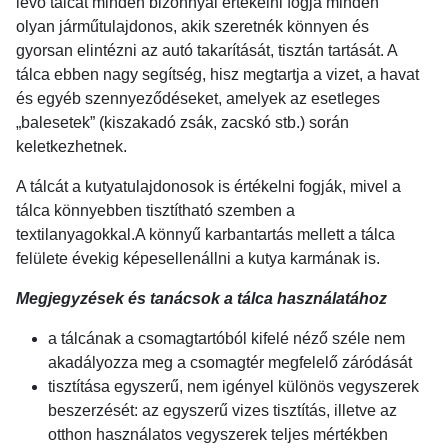
lévő tálcát minden bizonnyal értékelni fogja minden
olyan járműtulajdonos, akik szeretnék könnyen és
gyorsan elintézni az autó takarítását, tisztán tartását. A
tálca ebben nagy segítség, hisz megtartja a vizet, a havat
és egyéb szennyeződéseket, amelyek az esetleges
„balesetek” (kiszakadó zsák, zacskó stb.) során
keletkezhetnek.
A tálcát a kutyatulajdonosok is értékelni fogják, mivel a
tálca könnyebben tisztítható szemben a
textilanyagokkal.A könnyű karbantartás mellett a tálca
felülete évekig képesellenállni a kutya karmának is.
Megjegyzések és tanácsok a tálca használatához
a tálcának a csomagtartóból kifelé néző széle nem
akadályozza meg a csomagtér megfelelő záródását
tisztítása egyszerű, nem igényel különös vegyszerek
beszerzését: az egyszerű vizes tisztítás, illetve az
otthon használatos vegyszerek teljes mértékben