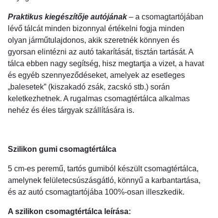
Praktikus kiegészítője autójának
– a csomagtartójában
lévő tálcát minden bizonnyal értékelni fogja minden
olyan járműtulajdonos, akik szeretnék könnyen és
gyorsan elintézni az autó takarítását, tisztán tartását. A
tálca ebben nagy segítség, hisz megtartja a vizet, a havat
és egyéb szennyeződéseket, amelyek az esetleges
„balesetek” (kiszakadó zsák, zacskó stb.) során
keletkezhetnek. A rugalmas csomagtértálca alkalmas
nehéz és éles tárgyak szállítására is.
Szilikon gumi csomagtértálca
5 cm-es peremű, tartós gumiból készült csomagtértálca,
amelynek felületecsúszásgátló, könnyű a karbantartása,
és az autó csomagtartójába 100%-osan illeszkedik.
A szilikon csomagtértálca leírása: