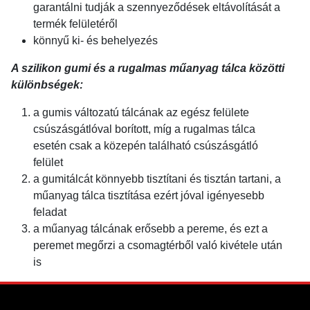
garantálni tudják a szennyeződések eltávolítását a
termék felületéről
könnyű ki- és behelyezés
A szilikon gumi és a rugalmas műanyag tálca közötti
különbségek:
a gumis változatú tálcának az egész felülete
csúszásgátlóval borított, míg a rugalmas tálca
esetén csak a közepén található csúszásgátló
felület
a gumitálcát könnyebb tisztítani és tisztán tartani, a
műanyag tálca tisztítása ezért jóval igényesebb
feladat
a műanyag tálcának erősebb a pereme, és ezt a
peremet megőrzi a csomagtérből való kivétele után
is