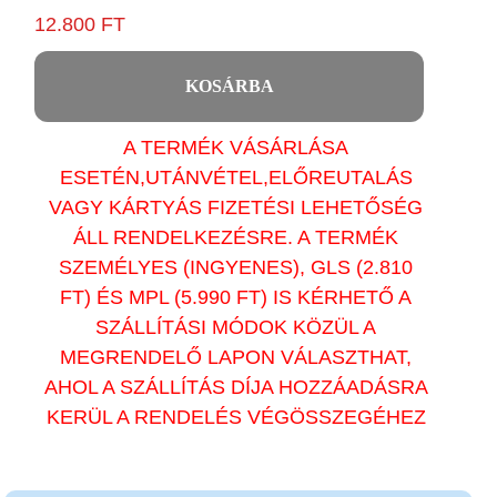
12.800 FT
KOSÁRBA
A TERMÉK VÁSÁRLÁSA
ESETÉN,UTÁNVÉTEL,ELŐREUTALÁS
VAGY KÁRTYÁS FIZETÉSI LEHETŐSÉG
ÁLL RENDELKEZÉSRE. A TERMÉK
SZEMÉLYES (INGYENES), GLS (2.810
FT) ÉS MPL (5.990 FT) IS KÉRHETŐ A
SZÁLLÍTÁSI MÓDOK KÖZÜL A
MEGRENDELŐ LAPON VÁLASZTHAT,
AHOL A SZÁLLÍTÁS DÍJA HOZZÁADÁSRA
KERÜL A RENDELÉS VÉGÖSSZEGÉHEZ