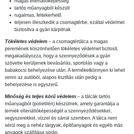
magas ellenállóképesség
tartós műanyagból készült
rugalmas, feltekerhető
teljesen illeszkedik a csomagtérbe, ezáltal védelmet
biztosítva a gyári kárpitnak
Tökéletes védelem
– a csomagtértálca a magas
peremének köszönhetően tökéletes védelmet biztosít,
megakadályozza, hogy a szennyeződések a gyári
szövetre kerüljenek bevásárlás, sportolás vagy a
babakocsi behelyezése után. A terméketkönnyen ki lehet
venni az autóból, alapos tisztítás után pedig a
behelyezése is egyszerű.
Minőség és teljes körű védelem
– a tálcák tartós
műanyagból (polietilén) készülnek, amely garantálja a
termék ellenállóképességét a szennyeződésekkel,
vegyszerekkel, vízzel és sárral szemben. A tálca nem
sérül meg a nehéz tárgyak, építőanyagok és egyéb más
anyagok szállítása során.