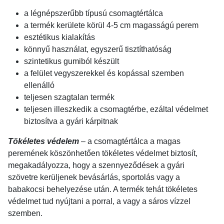
a légnépszerűbb típusú csomagtértálca
a termék kerülete körül 4-5 cm magasságú perem
esztétikus kialakítás
könnyű használat, egyszerű tisztíthatóság
szintetikus gumiból készült
a felület vegyszerekkel és kopással szemben
ellenálló
teljesen szagtalan termék
teljesen illeszkedik a csomagtérbe, ezáltal védelmet
biztosítva a gyári kárpitnak
Tökéletes védelem
– a csomagtértálca a magas
peremének köszönhetően tökéletes védelmet biztosít,
megakadályozza, hogy a szennyeződések a gyári
szövetre kerüljenek bevásárlás, sportolás vagy a
babakocsi behelyezése után. A termék tehát tökéletes
védelmet tud nyújtani a porral, a vagy a sáros vízzel
szemben.