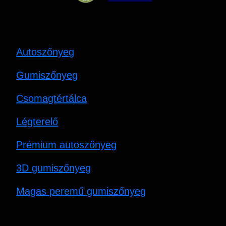
Autoszőnyeg
Gumiszőnyeg
Csomagtértálca
Légterelő
Prémium autoszőnyeg
3D gumiszőnyeg
Magas peremű gumiszőnyeg