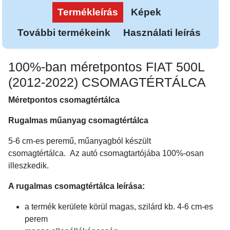
Termékleírás
Képek
További termékeink
Használati leírás
100%-ban méretpontos FIAT 500L
(2012-2022) CSOMAGTÉRTÁLCA
Méretpontos csomagtértálca
Rugalmas műanyag csomagtértálca
5-6 cm-es peremű, műanyagból készült
csomagtértálca. Az autó csomagtartójába 100%-osan
illeszkedik.
A rugalmas csomagtértálca leírása:
a termék kerülete körül magas, szilárd kb. 4-6 cm-es
perem