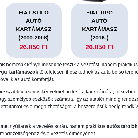
FIAT STILO
FIAT TIPO
AUTÓ
AUTÓ
KARTÁMASZ
KARTÁMASZ
(2000-2008)
(2016-)
26.850 Ft
26.850 Ft
zok
nemcsak kényelmesebbé teszik a vezetést, hanem praktiku
égű kartámaszok
tökéletesen illeszkednek az autó belső teréh
velik az autó komfortját.
osszabb utakon is kényelmet biztosít a kar számára, miközben
agy személyes eszközök számára, így az utastér mindig rendez
élettartamot és a megbízhatóságot, a beszerelésük pedig rendk
et nyújtanak a vezetés során, hanem praktikus
autós tárolóh
k rendezettségéhez és a vezetés élményéhez.