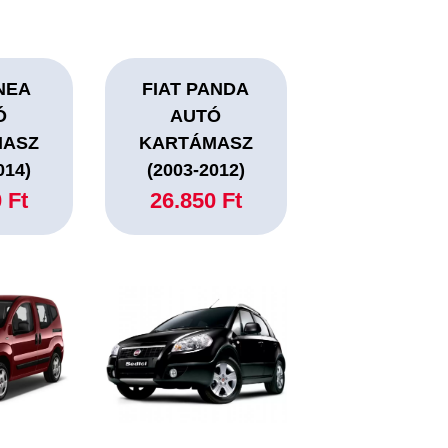
INEA
FIAT PANDA
Ó
AUTÓ
MASZ
KARTÁMASZ
014)
(2003-2012)
 Ft
26.850 Ft