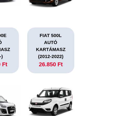
00E
FIAT 500L
Ó
AUTÓ
MASZ
KARTÁMASZ
-)
(2012-2022)
 Ft
26.850 Ft