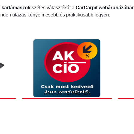
t kartámaszok
széles választékát a
CarCarpit webáruházába
inden utazás kényelmesebb és praktikusabb legyen.
AKCIÓS TERMÉKEK