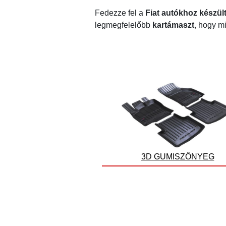
Fedezze fel a
Fiat autókhoz készül
legmegfelelőbb
kartámaszt
, hogy m
3D GUMISZŐNYEG