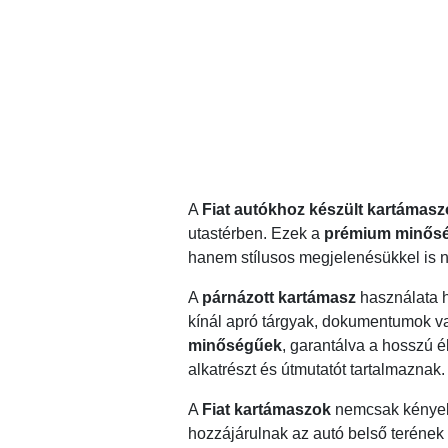
A
Fiat autókhoz készült kartámas
utastérben. Ezek a
prémium minős
hanem stílusos megjelenésükkel is nö
A
párnázott kartámasz
használata h
kínál apró tárgyak, dokumentumok v
minőségűek
, garantálva a hosszú 
alkatrészt és útmutatót tartalmaznak.
A
Fiat kartámaszok
nemcsak kényelm
hozzájárulnak az autó belső teréne