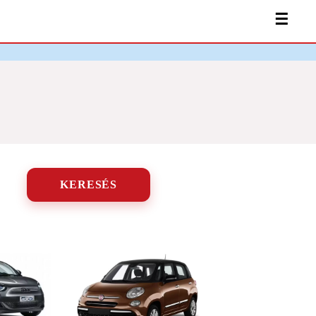
☰
KERESÉS