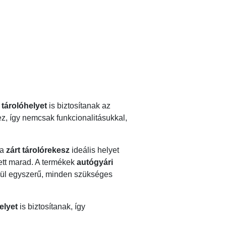
s
tárolóhelyet
is biztosítanak az
ez, így nemcsak funkcionalitásukkal,
 a
zárt tárolórekesz
ideális helyet
ett marad. A termékek
autógyári
ívül egyszerű, minden szükséges
elyet
is biztosítanak, így