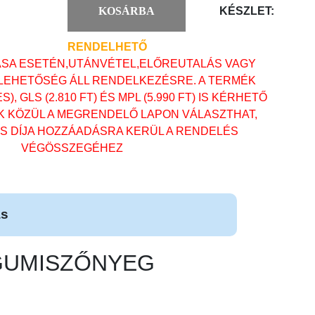
KOSÁRBA
KÉSZLET:
RENDELHETŐ
ÁSA ESETÉN,UTÁNVÉTEL,ELŐREUTALÁS VAGY
 LEHETŐSÉG ÁLL RENDELKEZÉSRE. A TERMÉK
, GLS (2.810 FT) ÉS MPL (5.990 FT) IS KÉRHETŐ
OK KÖZÜL A MEGRENDELŐ LAPON VÁLASZTHAT,
ÁS DÍJA HOZZÁADÁSRA KERÜL A RENDELÉS
VÉGÖSSZEGÉHEZ
ás
) GUMISZŐNYEG