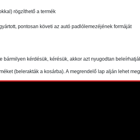
kkal) rögzíthető a termék
gyártott, pontosan követi az autó padlólemezéjének formáját
ne bármilyen kérdésük, kérésük, akkor azt nyugodtan beleírha
éket (belerakták a kosárba). A megrendelő lap alján lehet m