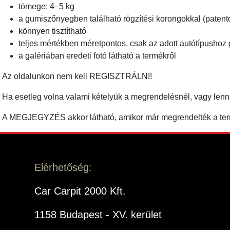
tömege: 4–5 kg
a gumiszőnyegben található rögzítési korongokkal (patento
könnyen tisztítható
teljes mértékben méretpontos, csak az adott autótípushoz 
a galériában eredeti fotó látható a termékről
Az oldalunkon nem kell REGISZTRÁLNI!
Ha esetleg volna valami kételyük a megrendelésnél, vagy len
A MEGJEGYZÉS akkor látható, amikor már megrendelték a term
Elérhetőség:
Car Carpit 2000 Kft.
1158 Budapest - XV. kerület