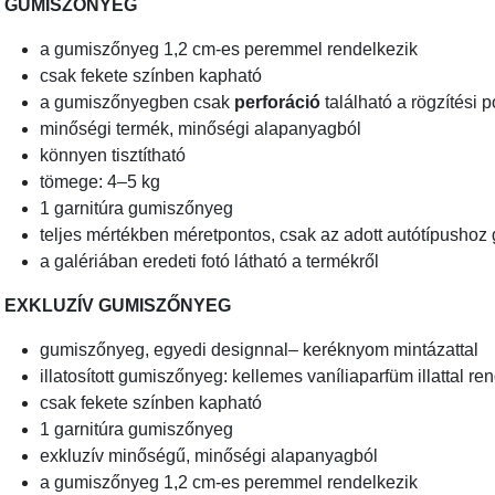
GUMISZŐNYEG
a gumiszőnyeg 1,2 cm-es peremmel rendelkezik
csak fekete színben kapható
a gumiszőnyegben csak
perforáció
található a rögzítési 
minőségi termék, minőségi alapanyagból
könnyen tisztítható
tömege: 4–5 kg
1 garnitúra gumiszőnyeg
teljes mértékben méretpontos, csak az adott autótípushoz 
a galériában eredeti fotó látható a termékről
EXKLUZÍV GUMISZŐNYEG
gumiszőnyeg, egyedi designnal– keréknyom mintázattal
illatosított gumiszőnyeg: kellemes vaníliaparfüm illattal re
csak fekete színben kapható
1 garnitúra gumiszőnyeg
exkluzív minőségű, minőségi alapanyagból
a gumiszőnyeg 1,2 cm-es peremmel rendelkezik