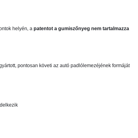
pontok helyén, a
patentot a gumiszőnyeg nem tartalmazza
gyártott, pontosan követi az autó padlólemezéjének formáját
ndelkezik