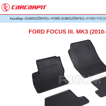
Kezdőlap
->
GUMISZŐNYEG
->
FORD GUMISZŐNYEG
->FORD FOCUS
FORD FOCUS III. MK3 (201