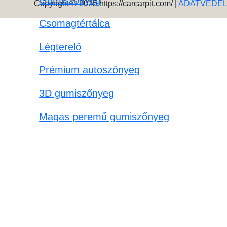
Gumiszőnyeg
Copyright © 2025 https://carcarpit.com/ |
ADATVÉDE
Csomagtértálca
Légterelő
Prémium autoszőnyeg
3D gumiszőnyeg
Magas peremű gumiszőnyeg