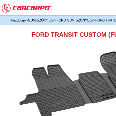
Kezdőlap
->
GUMISZŐNYEG
->
FORD GUMISZŐNYEG
->FORD TRANS
FORD TRANSIT CUSTOM (F