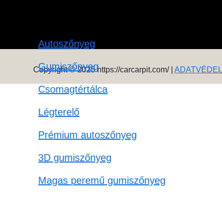
Autoszőnyeg
Gumiszőnyeg
Copyright © 2025 https://carcarpit.com/ |
ADATVÉDE
Csomagtértálca
Légterelő
Prémium autoszőnyeg
3D gumiszőnyeg
Magas peremű gumiszőnyeg