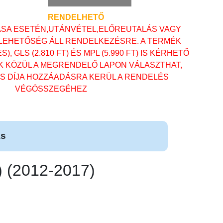
RENDELHETŐ
ÁSA ESETÉN,UTÁNVÉTEL,ELŐREUTALÁS VAGY
 LEHETŐSÉG ÁLL RENDELKEZÉSRE. A TERMÉK
, GLS (2.810 FT) ÉS MPL (5.990 FT) IS KÉRHETŐ
OK KÖZÜL A MEGRENDELŐ LAPON VÁLASZTHAT,
ÁS DÍJA HOZZÁADÁSRA KERÜL A RENDELÉS
VÉGÖSSZEGÉHEZ
ás
(2012-2017)