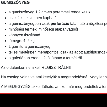
GUMISZŐNYEG
a gumiszőnyeg 1,2 cm-es peremmel rendelkezik
csak fekete színben kapható
a gumiszőnyegben csak
perforáció
található a rögzítési 
minőségi termék, minőségi alapanyagból
könnyen tisztítható
tömege: 4–5 kg
1 garnitúra gumiszőnyeg
teljes mértékben méretpontos, csak az adott autótípushoz 
a galériában eredeti fotó látható a termékről
Az oldalunkon nem kell REGISZTRÁLNI!
Ha esetleg volna valami kételyük a megrendelésnél, vagy len
A MEGJEGYZÉS akkor látható, amikor már megrendelték a term