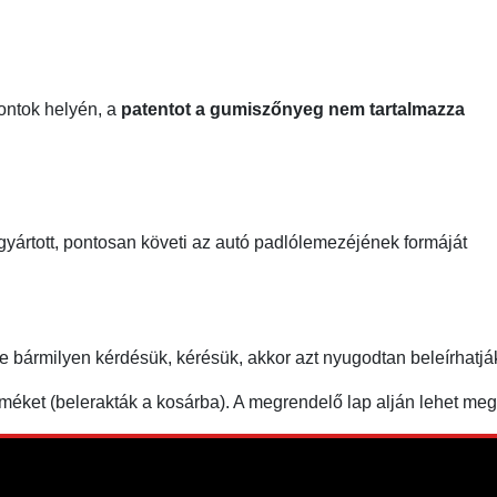
pontok helyén, a
patentot a gumiszőnyeg nem tartalmazza
gyártott, pontosan követi az autó padlólemezéjének formáját
ne bármilyen kérdésük, kérésük, akkor azt nyugodtan beleírha
éket (belerakták a kosárba). A megrendelő lap alján lehet m