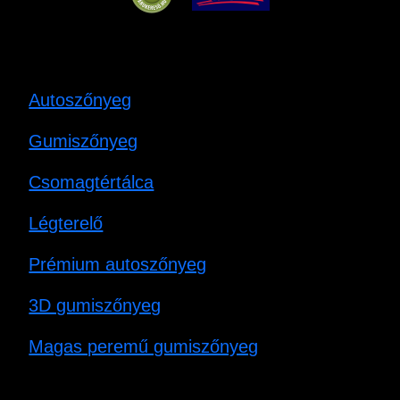
Autoszőnyeg
Gumiszőnyeg
Csomagtértálca
Légterelő
Prémium autoszőnyeg
3D gumiszőnyeg
Magas peremű gumiszőnyeg