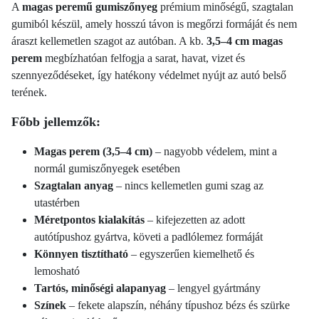
A
magas peremű gumiszőnyeg
prémium minőségű, szagtalan
gumiból készül, amely hosszú távon is megőrzi formáját és nem
áraszt kellemetlen szagot az autóban. A kb.
3,5–4 cm magas
perem
megbízhatóan felfogja a sarat, havat, vizet és
szennyeződéseket, így hatékony védelmet nyújt az autó belső
terének.
Főbb jellemzők:
Magas perem (3,5–4 cm)
– nagyobb védelem, mint a
normál gumiszőnyegek esetében
Szagtalan anyag
– nincs kellemetlen gumi szag az
utastérben
Méretpontos kialakítás
– kifejezetten az adott
autótípushoz gyártva, követi a padlólemez formáját
Könnyen tisztítható
– egyszerűen kiemelhető és
lemosható
Tartós, minőségi alapanyag
– lengyel gyártmány
Színek
– fekete alapszín, néhány típushoz bézs és szürke