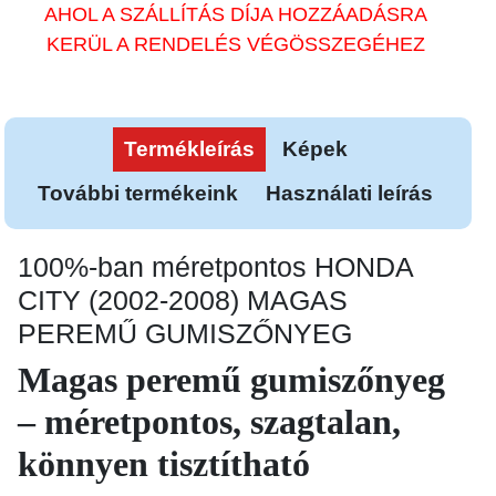
AHOL A SZÁLLÍTÁS DÍJA HOZZÁADÁSRA
KERÜL A RENDELÉS VÉGÖSSZEGÉHEZ
Termékleírás
Képek
További termékeink
Használati leírás
100%-ban méretpontos HONDA
CITY (2002-2008) MAGAS
PEREMŰ GUMISZŐNYEG
Magas peremű gumiszőnyeg
– méretpontos, szagtalan,
könnyen tisztítható