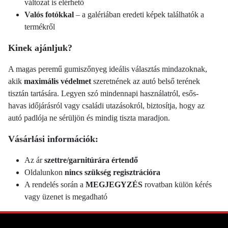
változat is elérhető
Valós fotókkal
– a galériában eredeti képek találhatók a
termékről
Kinek ajánljuk?
A magas peremű gumiszőnyeg ideális választás mindazoknak,
akik
maximális védelmet
szeretnének az autó belső terének
tisztán tartására. Legyen szó mindennapi használatról, esős-
havas időjárásról vagy családi utazásokról, biztosítja, hogy az
autó padlója ne sérüljön és mindig tiszta maradjon.
Vásárlási információk:
Az ár
szettre/garnitúrára értendő
Oldalunkon
nincs szükség regisztrációra
A rendelés során a
MEGJEGYZÉS
rovatban külön kérés
vagy üzenet is megadható