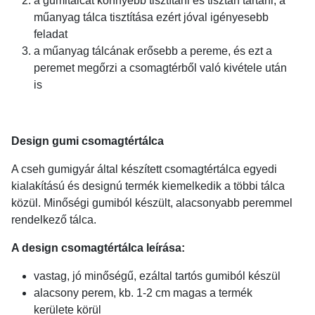
a gumitálcát könnyebb tisztítani és tisztán tartani, a
műanyag tálca tisztítása ezért jóval igényesebb
feladat
a műanyag tálcának erősebb a pereme, és ezt a
peremet megőrzi a csomagtérből való kivétele után
is
Design gumi csomagtértálca
A cseh gumigyár által készített csomagtértálca egyedi
kialakítású és designú termék kiemelkedik a többi tálca
közül. Minőségi gumiból készült, alacsonyabb peremmel
rendelkező tálca.
A design csomagtértálca leírása:
vastag, jó minőségű, ezáltal tartós gumiból készül
alacsony perem, kb. 1-2 cm magas a termék
kerülete körül