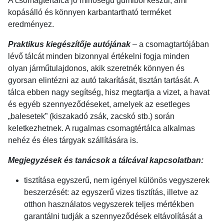
A csomagtértálca jó minőségű gumiból készül, ami
kopásálló és könnyen karbantartható terméket
eredményez.
Praktikus kiegészítője autójának
– a csomagtartójában
lévő tálcát minden bizonnyal értékelni fogja minden
olyan járműtulajdonos, akik szeretnék könnyen és
gyorsan elintézni az autó takarítását, tisztán tartását. A
tálca ebben nagy segítség, hisz megtartja a vizet, a havat
és egyéb szennyeződéseket, amelyek az esetleges
„balesetek” (kiszakadó zsák, zacskó stb.) során
keletkezhetnek. A rugalmas csomagtértálca alkalmas
nehéz és éles tárgyak szállítására is.
Megjegyzések és tanácsok a tálcával kapcsolatban:
tisztítása egyszerű, nem igényel különös vegyszerek
beszerzését: az egyszerű vizes tisztítás, illetve az
otthon használatos vegyszerek teljes mértékben
garantálni tudják a szennyeződések eltávolítását a