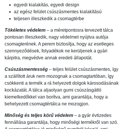
egyedi kialakítás, egyedi design
az egész felület csúszásmentes kialakítású
teljesen illeszkedik a csomagtérbe
Tökéletes védelem
– a méretpontosra tervezett tálca
pontosan illeszkedik, nagy védelmet nyújtva autója
csomagterének. A perem biztosítja, hogy az esetleges
szennyeződések, folyadékok ne kerüljenek a gyári
kárpitra, megvédve annak eredeti állapotát.
Csúszásmentesség
– teljes felület csúszásmentes, így
a szállított áruk nem mozognak a csomagtartóban, így
csökkenti a termék a rá helyezett dolgok károsodásának
kockázatát. A tálca aljaolyan gumi csúszásgátló
kiemelkedőkkel van borítva, ami garantálja, hogy a
behelyezett csomagtértálca ne mozogjon.
Minőség és teljes körű védelem
– a gyár évtizedes
fennállása garantálja, hogy minőségi termékről van szó.