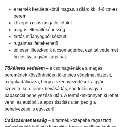
a termék kerülete körül magas, szilárd kb. 4-6 cm-es
perem
közepén csúszásgátló felület
magas ellenállóképesség
tartós műanyagból készült
rugalmas, feltekerhető
teljesen illeszkedik a csomagtérbe, ezáltal védelmet
biztosítva a gyári kárpitnak
Tökéletes védelem
– a csomagtértálca a magas
peremének köszönhetően tökéletes védelmet biztosít,
megakadályozza, hogy a szennyeződések a gyári
szövetre kerüljenek bevásárlás, sportolás vagy a
babakocsi behelyezése után. A terméketkönnyen ki lehet
venni az autóból, alapos tisztítás után pedig a
behelyezése is egyszerű.
Csúszásmentesség
– a termék közepébe ragasztott