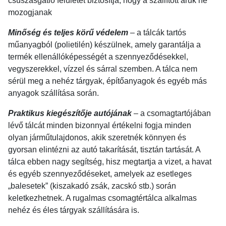
csúszásgátló felületet biztosítja, hogy a szállított áruk ne
mozogjanak
Minőség és teljes körű védelem
– a tálcák tartós
műanyagból (polietilén) készülnek, amely garantálja a
termék ellenállóképességét a szennyeződésekkel,
vegyszerekkel, vízzel és sárral szemben. A tálca nem
sérül meg a nehéz tárgyak, építőanyagok és egyéb más
anyagok szállítása során.
Praktikus kiegészítője autójának
– a csomagtartójában
lévő tálcát minden bizonnyal értékelni fogja minden
olyan járműtulajdonos, akik szeretnék könnyen és
gyorsan elintézni az autó takarítását, tisztán tartását. A
tálca ebben nagy segítség, hisz megtartja a vizet, a havat
és egyéb szennyeződéseket, amelyek az esetleges
„balesetek” (kiszakadó zsák, zacskó stb.) során
keletkezhetnek. A rugalmas csomagtértálca alkalmas
nehéz és éles tárgyak szállítására is.