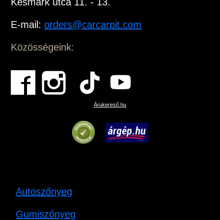
Késmárk utca 11. - 13.
E-mail:
orders@carcarpit.com
Közösségeink:
Árukereső.hu
Autoszőnyeg
Gumiszőnyeg