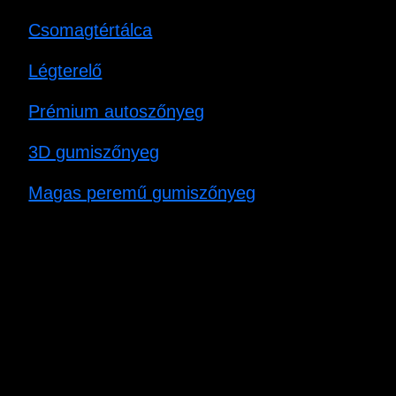
Csomagtértálca
Légterelő
Prémium autoszőnyeg
3D gumiszőnyeg
Magas peremű gumiszőnyeg