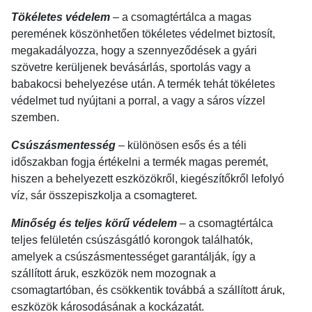
Tökéletes védelem
– a csomagtértálca a magas
peremének köszönhetően tökéletes védelmet biztosít,
megakadályozza, hogy a szennyeződések a gyári
szövetre kerüljenek bevásárlás, sportolás vagy a
babakocsi behelyezése után. A termék tehát tökéletes
védelmet tud nyújtani a porral, a vagy a sáros vízzel
szemben.
Csúszásmentesség
– különösen esős és a téli
időszakban fogja értékelni a termék magas peremét,
hiszen a behelyezett eszközökről, kiegészítőkről lefolyó
víz, sár összepiszkolja a csomagteret.
Minőség és teljes körű védelem
– a csomagtértálca
teljes felületén csúszásgátló korongok találhatók,
amelyek a csúszásmentességet garantálják, így a
szállított áruk, eszközök nem mozognak a
csomagtartóban, és csökkentik továbbá a szállított áruk,
eszközök károsodásának a kockázatát.