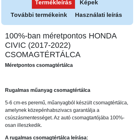
Termékleírás
Képek
További termékeink
Használati leírás
100%-ban méretpontos HONDA
CIVIC (2017-2022)
CSOMAGTÉRTÁLCA
Méretpontos csomagtértálca
Rugalmas műanyag csomagtértálca
5-6 cm-es peremű, műanyagból készült csomagtértálca,
amelynek közepénhabszivacs garantálja a
csúszásmentességet. Az autó csomagtartójába 100%-
osan illeszkedik.
A rugalmas csomagtértálca leírása: