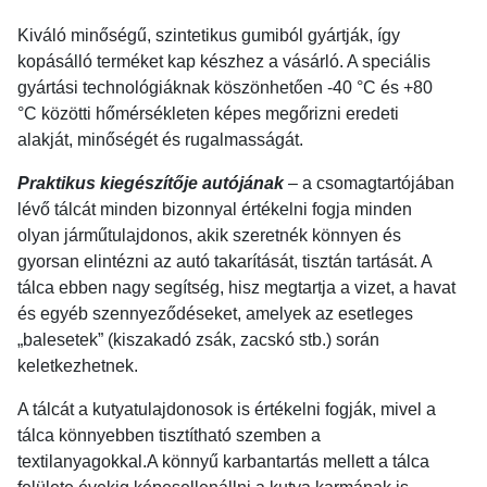
Kiváló minőségű, szintetikus gumiból gyártják, így
kopásálló terméket kap készhez a vásárló. A speciális
gyártási technológiáknak köszönhetően -40 °C és +80
°C közötti hőmérsékleten képes megőrizni eredeti
alakját, minőségét és rugalmasságát.
Praktikus kiegészítője autójának
– a csomagtartójában
lévő tálcát minden bizonnyal értékelni fogja minden
olyan járműtulajdonos, akik szeretnék könnyen és
gyorsan elintézni az autó takarítását, tisztán tartását. A
tálca ebben nagy segítség, hisz megtartja a vizet, a havat
és egyéb szennyeződéseket, amelyek az esetleges
„balesetek” (kiszakadó zsák, zacskó stb.) során
keletkezhetnek.
A tálcát a kutyatulajdonosok is értékelni fogják, mivel a
tálca könnyebben tisztítható szemben a
textilanyagokkal.A könnyű karbantartás mellett a tálca