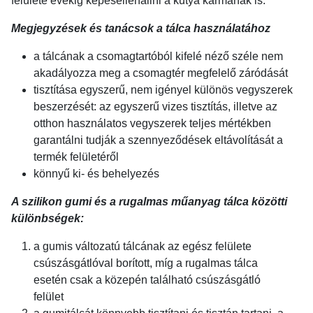
felülete évekig képesellenállni a kutya karmának is.
Megjegyzések és tanácsok a tálca használatához
a tálcának a csomagtartóból kifelé néző széle nem
akadályozza meg a csomagtér megfelelő záródását
tisztítása egyszerű, nem igényel különös vegyszerek
beszerzését: az egyszerű vizes tisztítás, illetve az
otthon használatos vegyszerek teljes mértékben
garantálni tudják a szennyeződések eltávolítását a
termék felületéről
könnyű ki- és behelyezés
A szilikon gumi és a rugalmas műanyag tálca közötti
különbségek:
a gumis változatú tálcának az egész felülete
csúszásgátlóval borított, míg a rugalmas tálca
esetén csak a közepén található csúszásgátló
felület