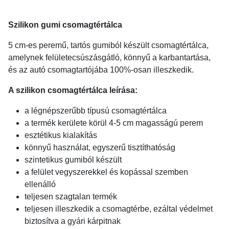
Szilikon gumi csomagtértálca
5 cm-es peremű, tartós gumiból készült csomagtértálca,
amelynek felületecsúszásgátló, könnyű a karbantartása,
és az autó csomagtartójába 100%-osan illeszkedik.
A szilikon csomagtértálca leírása:
a légnépszerűbb típusú csomagtértálca
a termék kerülete körül 4-5 cm magasságú perem
esztétikus kialakítás
könnyű használat, egyszerű tisztíthatóság
szintetikus gumiból készült
a felület vegyszerekkel és kopással szemben
ellenálló
teljesen szagtalan termék
teljesen illeszkedik a csomagtérbe, ezáltal védelmet
biztosítva a gyári kárpitnak