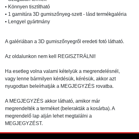
• Könnyen tisztítható
• 1 garnitúra 3D gumiszőnyeg-szett - lásd termékgaléria
• Lengyel gyártmány
A galériában a 3D gumiszőnyegről eredeti fotó látható.
Az oldalunkon nem kell REGISZTRÁLNI!
Ha esetleg volna valami kételyük a megrendelésnél,
vagy lenne bármilyen kérdésük, kérésük, akkor azt
nyugodtan beleírhatják a MEGJEGYZÉS rovatba.
A MEGJEGYZÉS akkor látható, amikor már
megrendelték a terméket (belerakták a kosárba). A
megrendelő lap alján lehet megtalálni a
MEGJEGYZÉST.