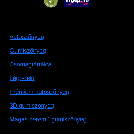
Autoszőnyeg
Gumiszőnyeg
Csomagtértálca
Légterelő
Prémium autoszőnyeg
3D gumiszőnyeg
Magas peremű gumiszőnyeg