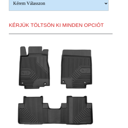
KÉRJÜK TÖLTSÖN KI MINDEN OPCIÓT