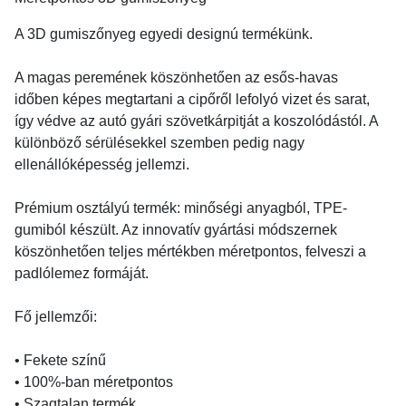
A 3D gumiszőnyeg egyedi designú termékünk.
A magas peremének köszönhetően az esős-havas
időben képes megtartani a cipőről lefolyó vizet és sarat,
így védve az autó gyári szövetkárpitját a koszolódástól. A
különböző sérülésekkel szemben pedig nagy
ellenállóképesség jellemzi.
Prémium osztályú termék: minőségi anyagból, TPE-
gumiból készült. Az innovatív gyártási módszernek
köszönhetően teljes mértékben méretpontos, felveszi a
padlólemez formáját.
Fő jellemzői:
• Fekete színű
• 100%-ban méretpontos
• Szagtalan termék