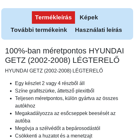
Termékleírás
Képek
További termékeink
Használati leírás
100%-ban méretpontos HYUNDAI
GETZ (2002-2008) LÉGTERELŐ
HYUNDAI GETZ (2002-2008) LÉGTERELŐ
Egy készlet 2 vagy 4 részből áll
Színe grafitszürke, áttetsző plexitből
Teljesen méretpontos, külön gyártva az összes
autókhoz
Megakadályozza az esőcseppek beesését az
autóba
Megóvja a szélvédőt a bepárosodástól
Csökkenti a huzatot és a menetzajt