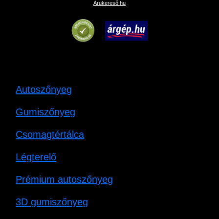
Árukereső.hu
Autoszőnyeg
Gumiszőnyeg
Csomagtértálca
Légterelő
Prémium autoszőnyeg
3D gumiszőnyeg