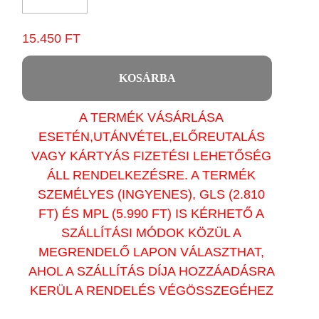
15.450 FT
KOSÁRBA
A TERMÉK VÁSÁRLÁSA
ESETÉN,UTÁNVÉTEL,ELŐREUTALÁS
VAGY KÁRTYÁS FIZETÉSI LEHETŐSÉG
ÁLL RENDELKEZÉSRE. A TERMÉK
SZEMÉLYES (INGYENES), GLS (2.810
FT) ÉS MPL (5.990 FT) IS KÉRHETŐ A
SZÁLLÍTÁSI MÓDOK KÖZÜL A
MEGRENDELŐ LAPON VÁLASZTHAT,
AHOL A SZÁLLÍTÁS DÍJA HOZZÁADÁSRA
KERÜL A RENDELÉS VÉGÖSSZEGÉHEZ