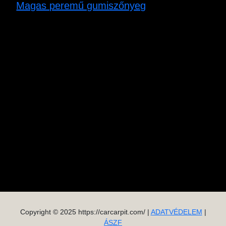
Magas peremű gumiszőnyeg
Copyright © 2025 https://carcarpit.com/ |
ADATVÉDELEM
|
ÁSZF