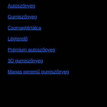
Autoszőnyeg
Gumiszőnyeg
Csomagtértálca
Légterelő
Prémium autoszőnyeg
3D gumiszőnyeg
Magas peremű gumiszőnyeg