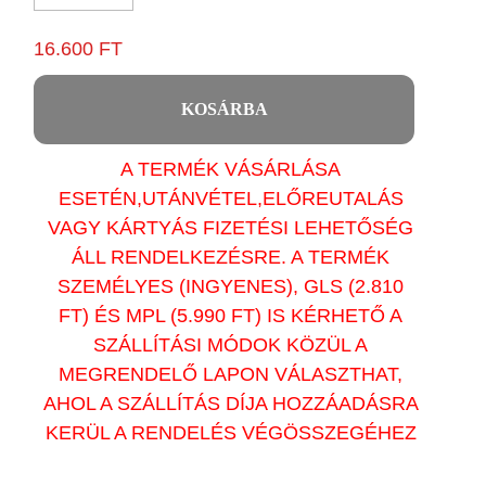
16.600 FT
KOSÁRBA
A TERMÉK VÁSÁRLÁSA
ESETÉN,UTÁNVÉTEL,ELŐREUTALÁS
VAGY KÁRTYÁS FIZETÉSI LEHETŐSÉG
ÁLL RENDELKEZÉSRE. A TERMÉK
SZEMÉLYES (INGYENES), GLS (2.810
FT) ÉS MPL (5.990 FT) IS KÉRHETŐ A
SZÁLLÍTÁSI MÓDOK KÖZÜL A
MEGRENDELŐ LAPON VÁLASZTHAT,
AHOL A SZÁLLÍTÁS DÍJA HOZZÁADÁSRA
KERÜL A RENDELÉS VÉGÖSSZEGÉHEZ