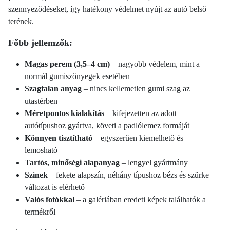
szennyeződéseket, így hatékony védelmet nyújt az autó belső
terének.
Főbb jellemzők:
Magas perem (3,5–4 cm)
– nagyobb védelem, mint a
normál gumiszőnyegek esetében
Szagtalan anyag
– nincs kellemetlen gumi szag az
utastérben
Méretpontos kialakítás
– kifejezetten az adott
autótípushoz gyártva, követi a padlólemez formáját
Könnyen tisztítható
– egyszerűen kiemelhető és
lemosható
Tartós, minőségi alapanyag
– lengyel gyártmány
Színek
– fekete alapszín, néhány típushoz bézs és szürke
változat is elérhető
Valós fotókkal
– a galériában eredeti képek találhatók a
termékről