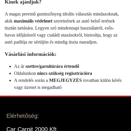
Kinek ajánljuk?
A magas peremű gumiszőnyeg ideális választás mindazoknak,
akik
maximális védelmet
szeretnének az autó belső terének
tisztán tartására. Legyen szó mindennapi használatról, esős-
havas időjárásról vagy családi utazásokról, biztosítja, hogy az
autó padlója ne sérüljön és mindig tiszta maradjon.
Vásárlási információk:
Az ár
szettre/garnitúrára értendő
Oldalunkon
nincs szükség regisztrációra
A rendelés során a
MEGJEGYZÉS
rovatban külön kérés
vagy üzenet is megadható
Elérhetőség:
Car Carpit 2000 Kft.