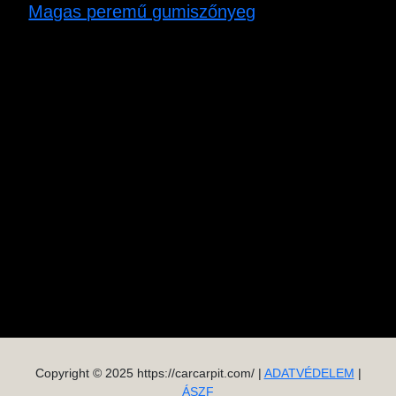
Magas peremű gumiszőnyeg
Copyright © 2025 https://carcarpit.com/ |
ADATVÉDELEM
|
ÁSZF