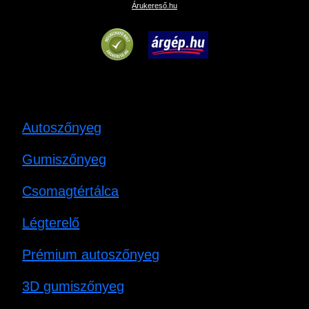
Árukereső.hu
Autoszőnyeg
Gumiszőnyeg
Csomagtértálca
Légterelő
Prémium autoszőnyeg
3D gumiszőnyeg