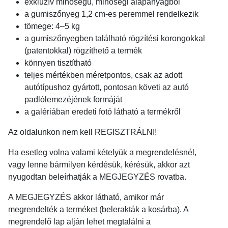
exkluzív minőségű, minőségi alapanyagból
a gumiszőnyeg 1,2 cm-es peremmel rendelkezik
tömege: 4–5 kg
a gumiszőnyegben található rögzítési korongokkal
(patentokkal) rögzíthető a termék
könnyen tisztítható
teljes mértékben méretpontos, csak az adott
autótípushoz gyártott, pontosan követi az autó
padlólemezéjének formáját
a galériában eredeti fotó látható a termékről
Az oldalunkon nem kell REGISZTRÁLNI!
Ha esetleg volna valami kételyük a megrendelésnél,
vagy lenne bármilyen kérdésük, kérésük, akkor azt
nyugodtan beleírhatják a MEGJEGYZÉS rovatba.
A MEGJEGYZÉS akkor látható, amikor már
megrendelték a terméket (belerakták a kosárba). A
megrendelő lap alján lehet megtalálni a