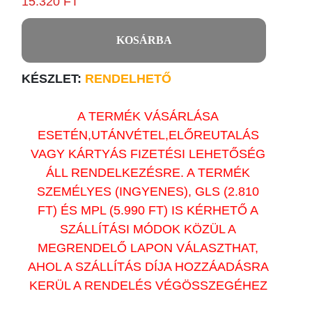
15.320 FT
KOSÁRBA
KÉSZLET:
RENDELHETŐ
A TERMÉK VÁSÁRLÁSA
ESETÉN,UTÁNVÉTEL,ELŐREUTALÁS
VAGY KÁRTYÁS FIZETÉSI LEHETŐSÉG
ÁLL RENDELKEZÉSRE. A TERMÉK
SZEMÉLYES (INGYENES), GLS (2.810
FT) ÉS MPL (5.990 FT) IS KÉRHETŐ A
SZÁLLÍTÁSI MÓDOK KÖZÜL A
MEGRENDELŐ LAPON VÁLASZTHAT,
AHOL A SZÁLLÍTÁS DÍJA HOZZÁADÁSRA
KERÜL A RENDELÉS VÉGÖSSZEGÉHEZ