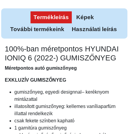
Termékleírás
Képek
További termékeink
Használati leírás
100%-ban méretpontos HYUNDAI
IONIQ 6 (2022-) GUMISZŐNYEG
Méretpontos autó gumiszőnyeg
EXKLUZÍV GUMISZŐNYEG
gumiszőnyeg, egyedi designnal– keréknyom
mintázattal
illatosított gumiszőnyeg: kellemes vaníliaparfüm
illattal rendelkezik
csak fekete színben kapható
1 garnitúra gumiszőnyeg