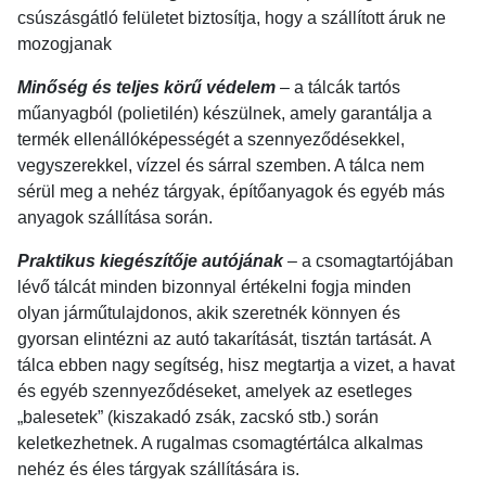
csúszásgátló felületet biztosítja, hogy a szállított áruk ne
mozogjanak
Minőség és teljes körű védelem
– a tálcák tartós
műanyagból (polietilén) készülnek, amely garantálja a
termék ellenállóképességét a szennyeződésekkel,
vegyszerekkel, vízzel és sárral szemben. A tálca nem
sérül meg a nehéz tárgyak, építőanyagok és egyéb más
anyagok szállítása során.
Praktikus kiegészítője autójának
– a csomagtartójában
lévő tálcát minden bizonnyal értékelni fogja minden
olyan járműtulajdonos, akik szeretnék könnyen és
gyorsan elintézni az autó takarítását, tisztán tartását. A
tálca ebben nagy segítség, hisz megtartja a vizet, a havat
és egyéb szennyeződéseket, amelyek az esetleges
„balesetek” (kiszakadó zsák, zacskó stb.) során
keletkezhetnek. A rugalmas csomagtértálca alkalmas
nehéz és éles tárgyak szállítására is.