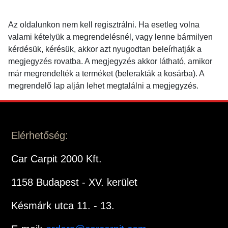
Az oldalunkon nem kell regisztrálni. Ha esetleg volna
valami kételyük a megrendelésnél, vagy lenne bármilyen
kérdésük, kérésük, akkor azt nyugodtan beleírhatják a
megjegyzés rovatba. A megjegyzés akkor látható, amikor
már megrendelték a terméket (belerakták a kosárba). A
megrendelő lap alján lehet megtalálni a megjegyzés.
Elérhetőség:
Car Carpit 2000 Kft.
1158 Budapest - XV. kerület
Késmárk utca 11. - 13.