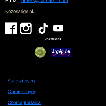
E-mail:
orders@carcarpit.com
Közösségeink:
Árukereső.hu
Autoszőnyeg
Gumiszőnyeg
Csomagtértálca