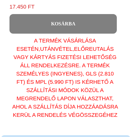
17.450 FT
KOSÁRBA
A TERMÉK VÁSÁRLÁSA
ESETÉN,UTÁNVÉTEL,ELŐREUTALÁS
VAGY KÁRTYÁS FIZETÉSI LEHETŐSÉG
ÁLL RENDELKEZÉSRE. A TERMÉK
SZEMÉLYES (INGYENES), GLS (2.810
FT) ÉS MPL (5.990 FT) IS KÉRHETŐ A
SZÁLLÍTÁSI MÓDOK KÖZÜL A
MEGRENDELŐ LAPON VÁLASZTHAT,
AHOL A SZÁLLÍTÁS DÍJA HOZZÁADÁSRA
KERÜL A RENDELÉS VÉGÖSSZEGÉHEZ