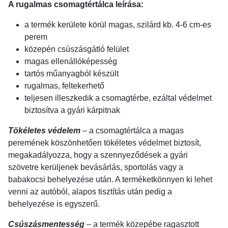
A rugalmas csomagtértálca leírása:
a termék kerülete körül magas, szilárd kb. 4-6 cm-es
perem
közepén csúszásgátló felület
magas ellenállóképesség
tartós műanyagból készült
rugalmas, feltekerhető
teljesen illeszkedik a csomagtérbe, ezáltal védelmet
biztosítva a gyári kárpitnak
Tökéletes védelem
– a csomagtértálca a magas
peremének köszönhetően tökéletes védelmet biztosít,
megakadályozza, hogy a szennyeződések a gyári
szövetre kerüljenek bevásárlás, sportolás vagy a
babakocsi behelyezése után. A terméketkönnyen ki lehet
venni az autóból, alapos tisztítás után pedig a
behelyezése is egyszerű.
Csúszásmentesség
– a termék közepébe ragasztott