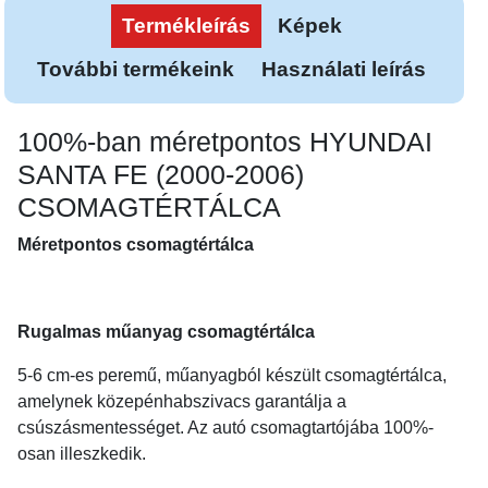
Termékleírás
Képek
További termékeink
Használati leírás
100%-ban méretpontos HYUNDAI
SANTA FE (2000-2006)
CSOMAGTÉRTÁLCA
Méretpontos csomagtértálca
Rugalmas műanyag csomagtértálca
5-6 cm-es peremű, műanyagból készült csomagtértálca,
amelynek közepénhabszivacs garantálja a
csúszásmentességet. Az autó csomagtartójába 100%-
osan illeszkedik.