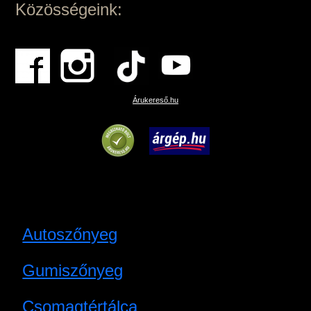
Közösségeink:
Árukereső.hu
Autoszőnyeg
Gumiszőnyeg
Csomagtértálca