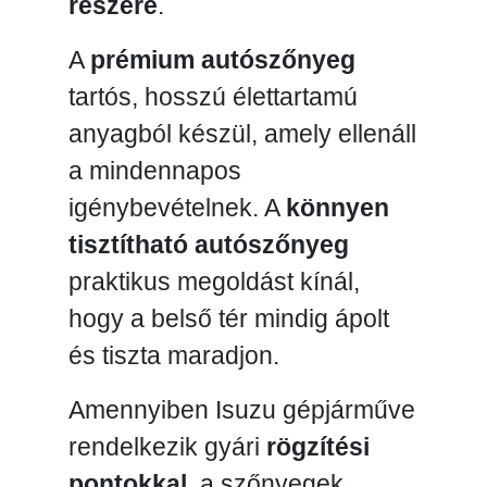
részére
.
A
prémium autószőnyeg
tartós, hosszú élettartamú
anyagból készül, amely ellenáll
a mindennapos
igénybevételnek. A
könnyen
tisztítható autószőnyeg
praktikus megoldást kínál,
hogy a belső tér mindig ápolt
és tiszta maradjon.
Amennyiben Isuzu gépjárműve
rendelkezik gyári
rögzítési
pontokkal
, a szőnyegek