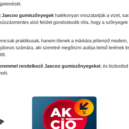
gjelenését.
t
Jaecoo gumiszőnyegek
hatékonyan visszatartják a vizet, sara
 csúszásmentes alsó felület gondoskodik róla, hogy a szőnyegek
mcsak praktikusak, hanem illenek a márkára jellemző modern, p
jdonos számára, aki szeretné megőrizni autója belső terének ti
tt.
peremmel rendelkező Jaecoo gumiszőnyegeket
, és biztosíts
sét.