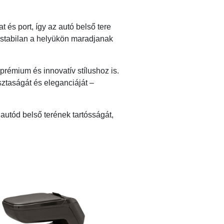
t és port, így az autó belső tere
 stabilan a helyükön maradjanak
rémium és innovatív stílushoz is.
sztaságát és eleganciáját –
d autód belső terének tartósságát,