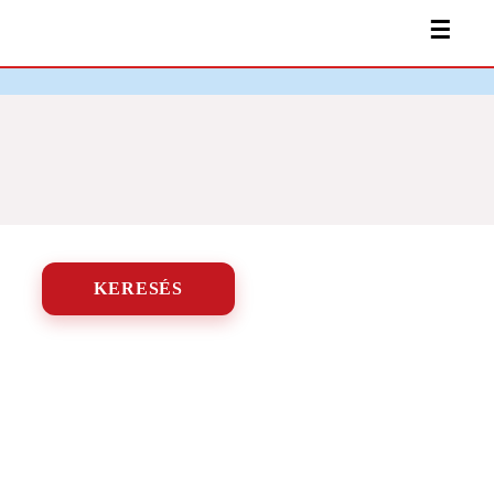
☰
KERESÉS