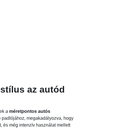
tílus az autód
zek a
méretpontos autós
tó padlójához, megakadályozva, hogy
t, és még intenzív használat mellett