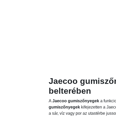
Jaecoo gumiszőn
belterében
A
Jaecoo gumiszőnyegek
a funkcio
gumiszőnyegek
kifejezetten a Jae
a sár, víz vagy por az utastérbe juss