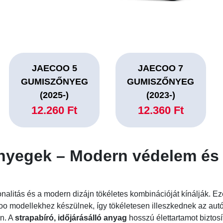
JAECOO 5
JAECOO 7
GUMISZŐNYEG
GUMISZŐNYEG
(2025-)
(2023-)
12.260 Ft
12.360 Ft
yegek – Modern védelem és s
nalitás és a modern dizájn tökéletes kombinációját kínálják. E
coo modellekhez készülnek, így tökéletesen illeszkednek az au
on. A
strapabíró, időjárásálló anyag
hosszú élettartamot biztosí