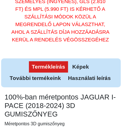
SZEMÉLYES (INGYENES), GLS (2.810
FT) ÉS MPL (5.990 FT) IS KÉRHETŐ A
SZÁLLÍTÁSI MÓDOK KÖZÜL A
MEGRENDELŐ LAPON VÁLASZTHAT,
AHOL A SZÁLLÍTÁS DÍJA HOZZÁADÁSRA
KERÜL A RENDELÉS VÉGÖSSZEGÉHEZ
Termékleírás
Képek
További termékeink
Használati leírás
100%-ban méretpontos JAGUAR I-
PACE (2018-2024) 3D
GUMISZŐNYEG
Méretpontos 3D gumiszőnyeg