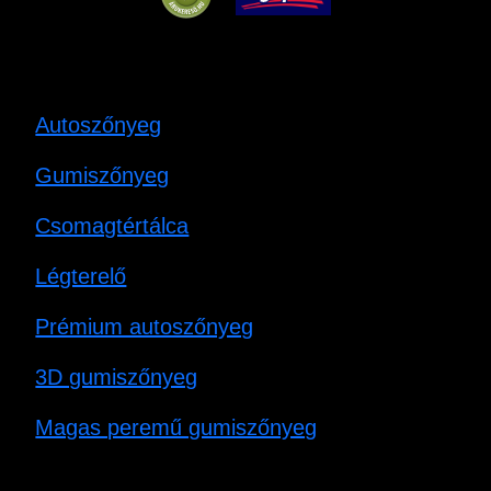
Autoszőnyeg
Gumiszőnyeg
Csomagtértálca
Légterelő
Prémium autoszőnyeg
3D gumiszőnyeg
Magas peremű gumiszőnyeg