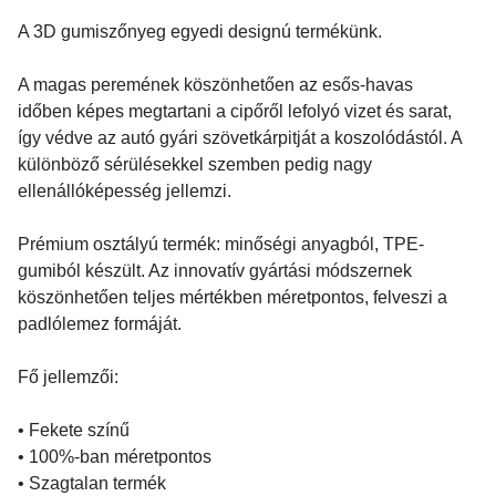
A 3D gumiszőnyeg egyedi designú termékünk.
A magas peremének köszönhetően az esős-havas
időben képes megtartani a cipőről lefolyó vizet és sarat,
így védve az autó gyári szövetkárpitját a koszolódástól. A
különböző sérülésekkel szemben pedig nagy
ellenállóképesség jellemzi.
Prémium osztályú termék: minőségi anyagból, TPE-
gumiból készült. Az innovatív gyártási módszernek
köszönhetően teljes mértékben méretpontos, felveszi a
padlólemez formáját.
Fő jellemzői:
• Fekete színű
• 100%-ban méretpontos
• Szagtalan termék