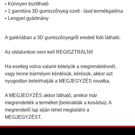
• Könnyen tisztítható
• 1 garnitúra 3D gumiszőnyeg-szett - lásd termékgaléria
• Lengyel gyártmány
A galériában a 3D gumiszőnyegről eredeti fotó látható.
Az oldalunkon nem kell REGISZTRÁLNI!
Ha esetleg volna valami kételyük a megrendelésnél,
vagy lenne bármilyen kérdésük, kérésük, akkor azt
nyugodtan beleírhatják a MEGJEGYZÉS rovatba.
A MEGJEGYZÉS akkor látható, amikor már
megrendelték a terméket (belerakták a kosárba). A
megrendelő lap alján lehet megtalálni a
MEGJEGYZÉST.