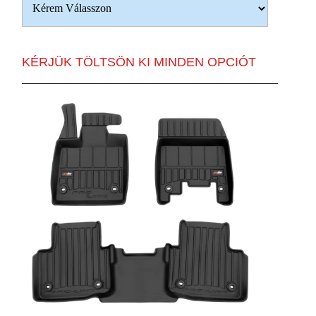
KÉRJÜK TÖLTSÖN KI MINDEN OPCIÓT