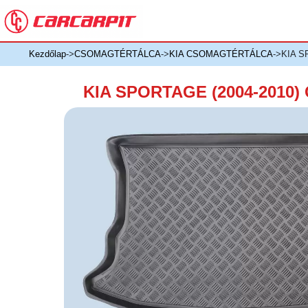
Kezdőlap
->
CSOMAGTÉRTÁLCA
->
KIA CSOMAGTÉRTÁLCA
->KIA 
KIA SPORTAGE (2004-201