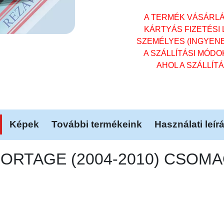
A TERMÉK VÁSÁRL
KÁRTYÁS FIZETÉSI
SZEMÉLYES (INGYENES)
A SZÁLLÍTÁSI MÓD
AHOL A SZÁLLÍT
Képek
További termékeink
Használati leír
 SPORTAGE (2004-2010) CSO