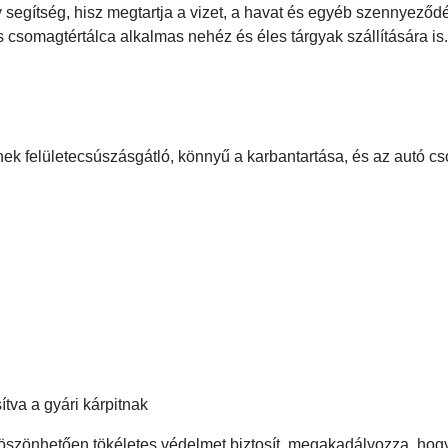
nagy segítség, hisz megtartja a vizet, a havat és egyéb szennyez
 csomagtértálca alkalmas nehéz és éles tárgyak szállítására is.
nek felületecsúszásgátló, könnyű a karbantartása, és az autó c
ítva a gyári kárpitnak
szönhetően tökéletes védelmet biztosít, megakadályozza, hogy