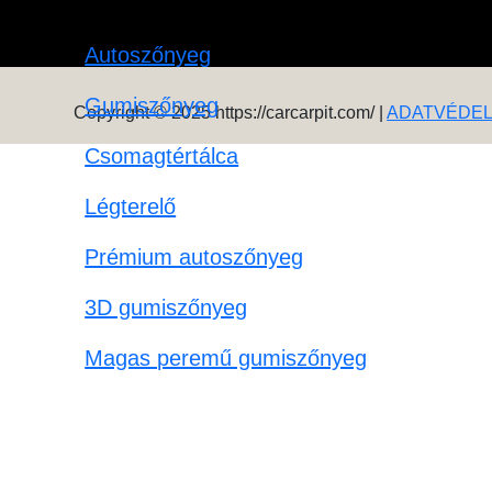
Autoszőnyeg
Gumiszőnyeg
Copyright © 2025 https://carcarpit.com/ |
ADATVÉDE
Csomagtértálca
Légterelő
Prémium autoszőnyeg
3D gumiszőnyeg
Magas peremű gumiszőnyeg