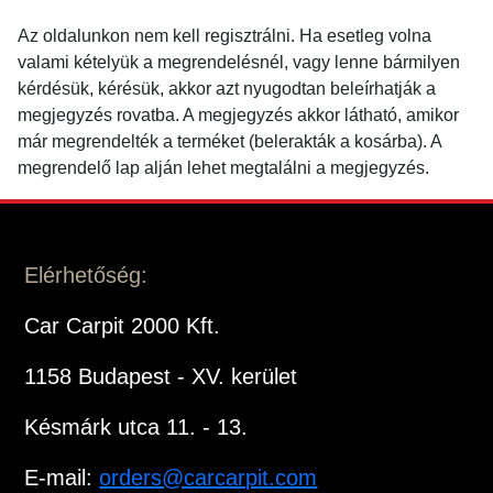
Az oldalunkon nem kell regisztrálni. Ha esetleg volna
valami kételyük a megrendelésnél, vagy lenne bármilyen
kérdésük, kérésük, akkor azt nyugodtan beleírhatják a
megjegyzés rovatba. A megjegyzés akkor látható, amikor
már megrendelték a terméket (belerakták a kosárba). A
megrendelő lap alján lehet megtalálni a megjegyzés.
Elérhetőség:
Car Carpit 2000 Kft.
1158 Budapest - XV. kerület
Késmárk utca 11. - 13.
E-mail:
orders@carcarpit.com