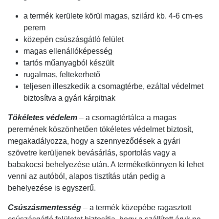
a termék kerülete körül magas, szilárd kb. 4-6 cm-es
perem
közepén csúszásgátló felület
magas ellenállóképesség
tartós műanyagból készült
rugalmas, feltekerhető
teljesen illeszkedik a csomagtérbe, ezáltal védelmet
biztosítva a gyári kárpitnak
Tökéletes védelem
– a csomagtértálca a magas
peremének köszönhetően tökéletes védelmet biztosít,
megakadályozza, hogy a szennyeződések a gyári
szövetre kerüljenek bevásárlás, sportolás vagy a
babakocsi behelyezése után. A terméketkönnyen ki lehet
venni az autóból, alapos tisztítás után pedig a
behelyezése is egyszerű.
Csúszásmentesség
– a termék közepébe ragasztott