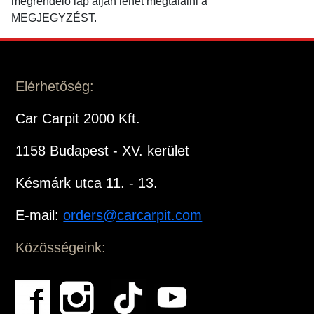
megrendelő lap alján lehet megtalálni a
MEGJEGYZÉST.
Elérhetőség:
Car Carpit 2000 Kft.
1158 Budapest - XV. kerület
Késmárk utca 11. - 13.
E-mail:
orders@carcarpit.com
Közösségeink: