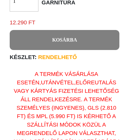
GARNITÚRA
12.290 FT
KOSÁRBA
KÉSZLET:
RENDELHETŐ
A TERMÉK VÁSÁRLÁSA
ESETÉN,UTÁNVÉTEL,ELŐREUTALÁS
VAGY KÁRTYÁS FIZETÉSI LEHETŐSÉG
ÁLL RENDELKEZÉSRE. A TERMÉK
SZEMÉLYES (INGYENES), GLS (2.810
FT) ÉS MPL (5.990 FT) IS KÉRHETŐ A
SZÁLLÍTÁSI MÓDOK KÖZÜL A
MEGRENDELŐ LAPON VÁLASZTHAT,