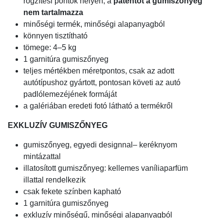
rögzítési pontok helyén, a
patentot a gumiszőnyeg
nem tartalmazza
minőségi termék, minőségi alapanyagból
könnyen tisztítható
tömege: 4–5 kg
1 garnitúra gumiszőnyeg
teljes mértékben méretpontos, csak az adott
autótípushoz gyártott, pontosan követi az autó
padlólemezéjének formáját
a galériában eredeti fotó látható a termékről
EXKLUZÍV GUMISZŐNYEG
gumiszőnyeg, egyedi designnal– keréknyom
mintázattal
illatosított gumiszőnyeg: kellemes vaníliaparfüm
illattal rendelkezik
csak fekete színben kapható
1 garnitúra gumiszőnyeg
exkluzív minőségű, minőségi alapanyagból