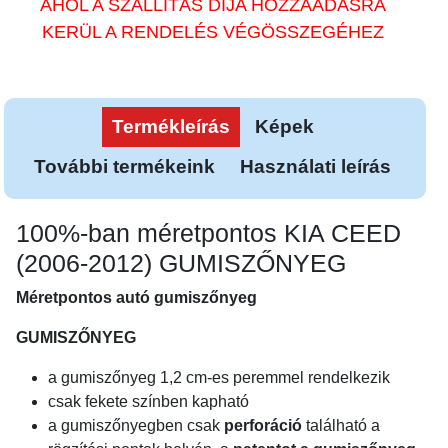
AHOL A SZÁLLÍTÁS DÍJA HOZZÁADÁSRA
KERÜL A RENDELÉS VÉGÖSSZEGÉHEZ
Termékleírás
Képek
További termékeink
Használati leírás
100%-ban méretpontos KIA CEED
(2006-2012) GUMISZŐNYEG
Méretpontos autó gumiszőnyeg
GUMISZŐNYEG
a gumiszőnyeg 1,2 cm-es peremmel rendelkezik
csak fekete színben kapható
a gumiszőnyegben csak
perforáció
található a