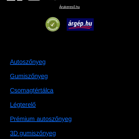
Árukereső.hu
Autoszőnyeg
Gumiszőnyeg
Csomagtértálca
Légterelő
Prémium autoszőnyeg
3D gumiszőnyeg