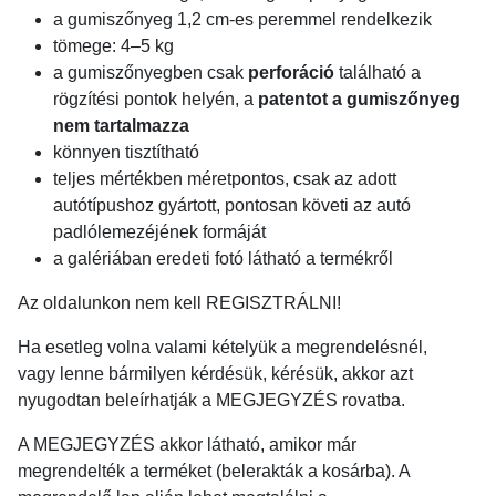
a gumiszőnyeg 1,2 cm-es peremmel rendelkezik
tömege: 4–5 kg
a gumiszőnyegben csak
perforáció
található a
rögzítési pontok helyén, a
patentot a gumiszőnyeg
nem tartalmazza
könnyen tisztítható
teljes mértékben méretpontos, csak az adott
autótípushoz gyártott, pontosan követi az autó
padlólemezéjének formáját
a galériában eredeti fotó látható a termékről
Az oldalunkon nem kell REGISZTRÁLNI!
Ha esetleg volna valami kételyük a megrendelésnél,
vagy lenne bármilyen kérdésük, kérésük, akkor azt
nyugodtan beleírhatják a MEGJEGYZÉS rovatba.
A MEGJEGYZÉS akkor látható, amikor már
megrendelték a terméket (belerakták a kosárba). A