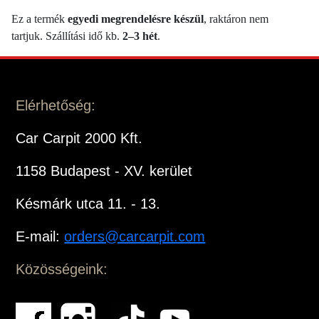
Ez a termék
egyedi megrendelésre készül
, raktáron nem
tartjuk. Szállítási idő kb.
2–3 hét
.
Elérhetőség:
Car Carpit 2000 Kft.
1158 Budapest - XV. kerület
Késmárk utca 11. - 13.
E-mail:
orders@carcarpit.com
Közösségeink: