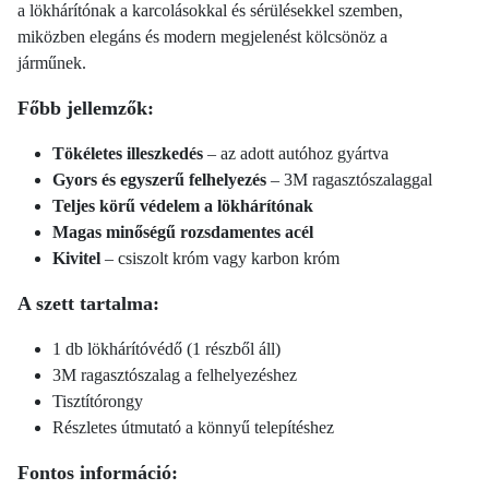
a lökhárítónak a karcolásokkal és sérülésekkel szemben,
miközben elegáns és modern megjelenést kölcsönöz a
járműnek.
Főbb jellemzők:
Tökéletes illeszkedés
– az adott autóhoz gyártva
Gyors és egyszerű felhelyezés
– 3M ragasztószalaggal
Teljes körű védelem a lökhárítónak
Magas minőségű rozsdamentes acél
Kivitel
– csiszolt króm vagy karbon króm
A szett tartalma:
1 db lökhárítóvédő (1 részből áll)
3M ragasztószalag a felhelyezéshez
Tisztítórongy
Részletes útmutató a könnyű telepítéshez
Fontos információ: