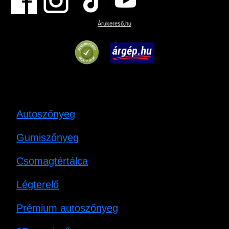
Árukereső.hu
Autoszőnyeg
Gumiszőnyeg
Csomagtértálca
Légterelő
Prémium autoszőnyeg