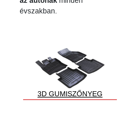
az autónak
minden
évszakban.
3D GUMISZŐNYEG