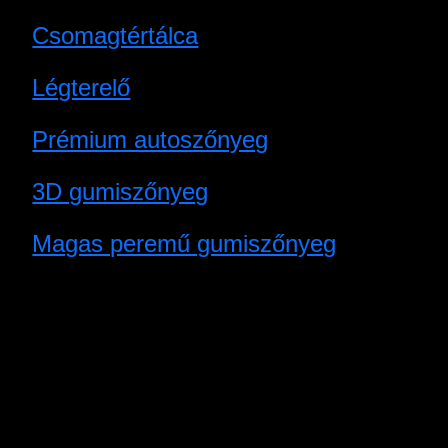
Csomagtértálca
Légterelő
Prémium autoszőnyeg
3D gumiszőnyeg
Magas peremű gumiszőnyeg