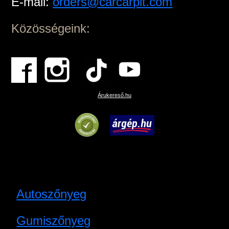
E-mail:
orders@carcarpit.com
Közösségeink:
Árukereső.hu
Autoszőnyeg
Gumiszőnyeg