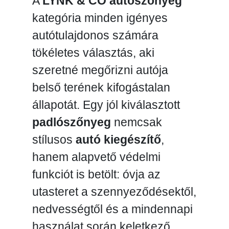
A
LYNK & CO autószőnyeg
kategória minden igényes
autótulajdonos számára
tökéletes választás, aki
szeretné megőrizni autója
belső terének kifogástalan
állapotát. Egy jól kiválasztott
padlószőnyeg
nemcsak
stílusos
autó kiegészítő
,
hanem alapvető védelmi
funkciót is betölt: óvja az
utasteret a szennyeződésektől,
nedvességtől és a mindennapi
használat során keletkező