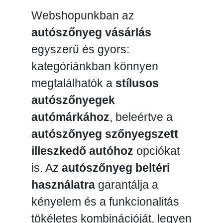
Webshopunkban az
autószőnyeg vásárlás
egyszerű és gyors:
kategóriánkban könnyen
megtalálhatók a
stílusos
autószőnyegek
autómárkához
, beleértve a
autószőnyeg szőnyegszett
illeszkedő autóhoz
opciókat
is. Az
autószőnyeg beltéri
használatra
garantálja a
kényelem és a funkcionalitás
tökéletes kombinációját, legyen