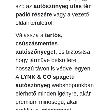
szó az
autószőnyeg utas tér
padló részére
vagy a vezető
oldali területről.
Válassza a
tartós,
csúszásmentes
autószőnyeget
, és biztosítsa,
hogy járműve belső tere
hosszú távon is védve legyen.
A
LYNK & CO spagetti
autószőnyeg
webshopunkban
elérhető minden igényre, akár
prémium minőségű, akár