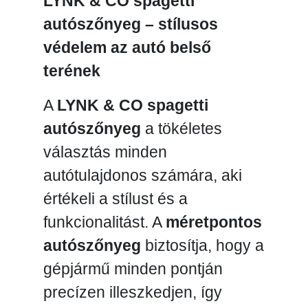
LYNK & CO spagetti
autószőnyeg – stílusos
védelem az autó belső
terének
A
LYNK & CO spagetti
autószőnyeg
a tökéletes
választás minden
autótulajdonos számára, aki
értékeli a stílust és a
funkcionalitást. A
méretpontos
autószőnyeg
biztosítja, hogy a
gépjármű minden pontján
precízen illeszkedjen, így