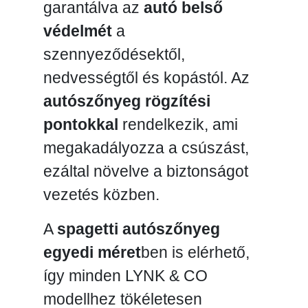
garantálva az
autó belső
védelmét
a
szennyeződésektől,
nedvességtől és kopástól. Az
autószőnyeg rögzítési
pontokkal
rendelkezik, ami
megakadályozza a csúszást,
ezáltal növelve a biztonságot
vezetés közben.
A
spagetti autószőnyeg
egyedi méret
ben is elérhető,
így minden LYNK & CO
modellhez tökéletesen