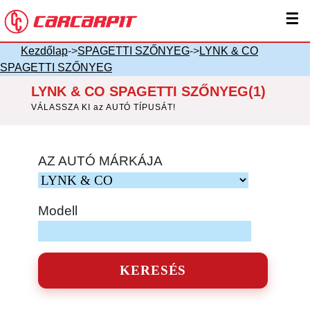
☰
Kezdőlap
->
SPAGETTI SZŐNYEG
->
LYNK & CO
SPAGETTI SZŐNYEG
LYNK & CO SPAGETTI SZŐNYEG(1)
VÁLASSZA KI az AUTÓ TÍPUSÁT!
AZ AUTÓ MÁRKÁJA
Modell
KERESÉS