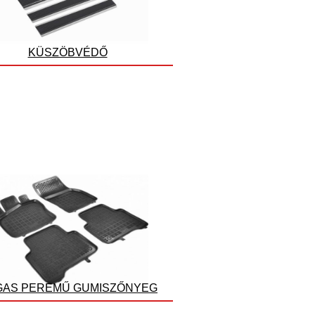
KÜSZÖBVÉDŐ
AS PEREMŰ GUMISZŐNYEG