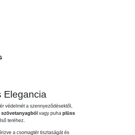
G
 Elegancia
gtér védelmét a szennyeződésektől,
k
szövetanyagból
vagy puha
plüss
lső teréhez.
rizve a csomagtér tisztaságát és