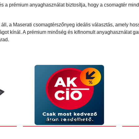
és a prémium anyaghasználat biztosítja, hogy a csomagtér mindig
t áll, a Maserati csomagtérszőnyeg ideális választás, amely hoss
ágot kínál. A prémium minőség és kifinomult anyaghasználat gar
arad.
AKCIÓS TERMÉKEK