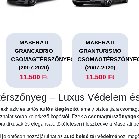
MASERATI
MASERATI
GRANCABRIO
GRANTURISMO
CSOMAGTÉRSZŐNYEG
CSOMAGTÉRSZŐNYE
(2007-2020)
(2007-2020)
11.500 Ft
11.500 Ft
érszőnyeg – Luxus Védelem és
exkluzív és tartós
autós kiegészítő
, amely biztosítja a csoma
nálat során keletkező kopástól. Ezek a
csomagtérszőnyege
raktikusak és elegánsak, tökéletesen illeszkedve a Maserati be
 jelentősen hozzájárulhat az
autó belső tér védelmé
hez, megő