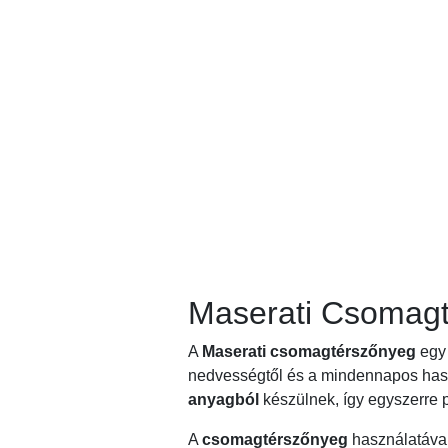
Maserati Csomagt
A
Maserati csomagtérszőnyeg
egy 
nedvességtől és a mindennapos hasz
anyagból
készülnek, így egyszerre p
A
csomagtérszőnyeg
használatával