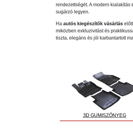
rendezettségét. A modern kialakítás 
sugárzó legyen.
Ha
autós kiegészítők vásárlás
előt
miközben exkluzivitást és praktikuss
tiszta, elegáns és jól karbantartott m
3D GUMISZŐNYEG