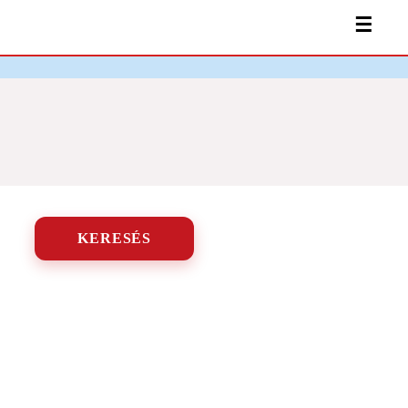
☰
KERESÉS