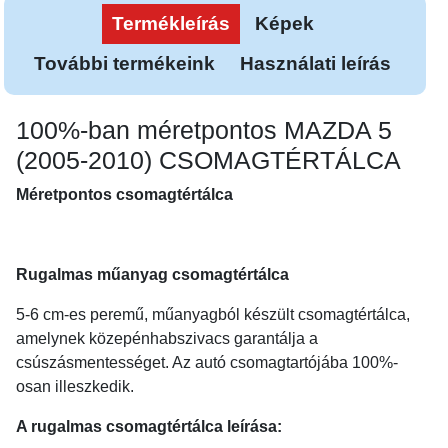
Termékleírás
Képek
További termékeink
Használati leírás
100%-ban méretpontos MAZDA 5
(2005-2010) CSOMAGTÉRTÁLCA
Méretpontos csomagtértálca
Rugalmas műanyag csomagtértálca
5-6 cm-es peremű, műanyagból készült csomagtértálca,
amelynek közepénhabszivacs garantálja a
csúszásmentességet. Az autó csomagtartójába 100%-
osan illeszkedik.
A rugalmas csomagtértálca leírása: