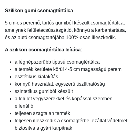
Szilikon gumi csomagtértálca
5 cm-es peremű, tartós gumiból készült csomagtértálca,
amelynek felületecsúszásgátló, könnyű a karbantartása,
és az autó csomagtartójába 100%-osan illeszkedik.
A szilikon csomagtértálca leírása:
a légnépszerűbb típusú csomagtértálca
a termék kerülete körül 4-5 cm magasságú perem
esztétikus kialakítás
könnyű használat, egyszerű tisztíthatóság
szintetikus gumiból készült
a felület vegyszerekkel és kopással szemben
ellenálló
teljesen szagtalan termék
teljesen illeszkedik a csomagtérbe, ezáltal védelmet
biztosítva a gyári kárpitnak