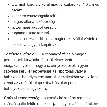
a termék kerülete körül magas, szilárd kb. 4-6 cm-es
perem
közepén csúszásgátló felület
magas ellenállóképesség
tartós műanyagból készült
rugalmas, feltekerhető
teljesen illeszkedik a csomagtérbe, ezáltal védelmet
biztosítva a gyári kárpitnak
Tökéletes védelem
– a csomagtértálca a magas
peremének köszönhetően tökéletes védelmet biztosít,
megakadályozza, hogy a szennyeződések a gyári
szövetre kerüljenek bevásárlás, sportolás vagy a
babakocsi behelyezése után. A terméketkönnyen ki lehet
venni az autóból, alapos tisztítás után pedig a
behelyezése is egyszerű.
Csúszásmentesség
– a termék közepébe ragasztott
csúszásgátló felületet biztosítja, hogy a szállított áruk ne