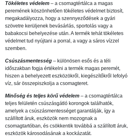
Tökéletes védelem
– a csomagtértálca a magas
peremének köszönhetően tökéletes védelmet biztosít,
megakadályozza, hogy a szennyeződések a gyári
szövetre kerüljenek bevásárlás, sportolás vagy a
babakocsi behelyezése után. A termék tehát tökéletes
védelmet tud nyújtani a porral, a vagy a sáros vízzel
szemben.
Csúszásmentesség
– különösen esős és a téli
időszakban fogja értékelni a termék magas peremét,
hiszen a behelyezett eszközökről, kiegészítőkről lefolyó
víz, sár összepiszkolja a csomagteret.
Minőség és teljes körű védelem
– a csomagtértálca
teljes felületén csúszásgátló korongok találhatók,
amelyek a csúszásmentességet garantálják, így a
szállított áruk, eszközök nem mozognak a
csomagtartóban, és csökkentik továbbá a szállított áruk,
eszközök károsodásának a kockázatát.