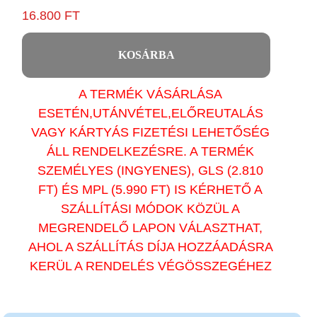
16.800 FT
KOSÁRBA
A TERMÉK VÁSÁRLÁSA
ESETÉN,UTÁNVÉTEL,ELŐREUTALÁS
VAGY KÁRTYÁS FIZETÉSI LEHETŐSÉG
ÁLL RENDELKEZÉSRE. A TERMÉK
SZEMÉLYES (INGYENES), GLS (2.810
FT) ÉS MPL (5.990 FT) IS KÉRHETŐ A
SZÁLLÍTÁSI MÓDOK KÖZÜL A
MEGRENDELŐ LAPON VÁLASZTHAT,
AHOL A SZÁLLÍTÁS DÍJA HOZZÁADÁSRA
KERÜL A RENDELÉS VÉGÖSSZEGÉHEZ