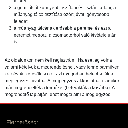
felület
a gumitálcát könnyebb tisztítani és tisztán tartani, a
műanyag tálca tisztítása ezért jóval igényesebb
feladat
a műanyag tálcának erősebb a pereme, és ezt a
peremet megőrzi a csomagtérből való kivétele után
is
Az oldalunkon nem kell regisztrálni. Ha esetleg volna
valami kételyük a megrendelésnél, vagy lenne bármilyen
kérdésük, kérésük, akkor azt nyugodtan beleírhatják a
megjegyzés rovatba. A megjegyzés akkor látható, amikor
már megrendelték a terméket (belerakták a kosárba). A
megrendelő lap alján lehet megtalálni a megjegyzés.
Elérhetőség: