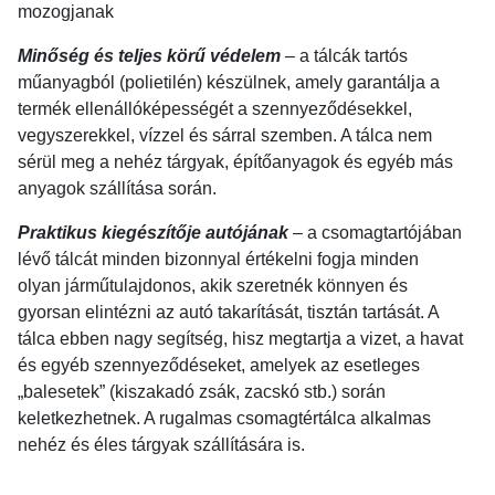
mozogjanak
Minőség és teljes körű védelem
– a tálcák tartós
műanyagból (polietilén) készülnek, amely garantálja a
termék ellenállóképességét a szennyeződésekkel,
vegyszerekkel, vízzel és sárral szemben. A tálca nem
sérül meg a nehéz tárgyak, építőanyagok és egyéb más
anyagok szállítása során.
Praktikus kiegészítője autójának
– a csomagtartójában
lévő tálcát minden bizonnyal értékelni fogja minden
olyan járműtulajdonos, akik szeretnék könnyen és
gyorsan elintézni az autó takarítását, tisztán tartását. A
tálca ebben nagy segítség, hisz megtartja a vizet, a havat
és egyéb szennyeződéseket, amelyek az esetleges
„balesetek” (kiszakadó zsák, zacskó stb.) során
keletkezhetnek. A rugalmas csomagtértálca alkalmas
nehéz és éles tárgyak szállítására is.