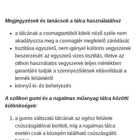
Megjegyzések és tanácsok a tálca használatához
a tálcának a csomagtartóból kifelé néző széle nem
akadályozza meg a csomagtér megfelelő záródását
tisztítása egyszerű, nem igényel különös vegyszerek
beszerzését: az egyszerű vizes tisztítás, illetve az
otthon használatos vegyszerek teljes mértékben
garantálni tudják a szennyeződések eltávolítását a
termék felületéről
könnyű ki- és behelyezés
A szilikon gumi és a rugalmas műanyag tálca közötti
különbségek:
a gumis változatú tálcának az egész felülete
csúszásgátlóval borított, míg a rugalmas tálca
esetén csak a közepén található csúszásgátló