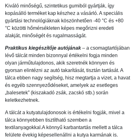
Kiváló minőségű, szintetikus gumiból gyártják, így
kopásálló terméket kap készhez a vásárló. A speciális
gyártási technológiáknak köszönhetően -40 °C és +80
°C közötti hőmérsékleten képes megőrizni eredeti
alakját, minőségét és rugalmasságát.
Praktikus kiegészítője autójának
– a csomagtartójában
lévő tálcát minden bizonnyal értékelni fogja minden
olyan járműtulajdonos, akik szeretnék könnyen és
gyorsan elintézni az autó takarítását, tisztán tartását. A
tálca ebben nagy segítség, hisz megtartja a vizet, a havat
és egyéb szennyeződéseket, amelyek az esetleges
„balesetek” (kiszakadó zsák, zacskó stb.) során
keletkezhetnek.
A tálcát a kutyatulajdonosok is értékelni fogják, mivel a
tálca könnyebben tisztítható szemben a
textilanyagokkal.A könnyű karbantartás mellett a tálca
felülete évekig képesellenállni a kutya karmának is.