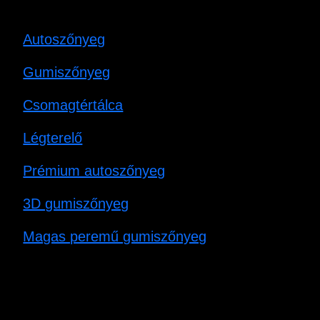
Autoszőnyeg
Gumiszőnyeg
Csomagtértálca
Légterelő
Prémium autoszőnyeg
3D gumiszőnyeg
Magas peremű gumiszőnyeg