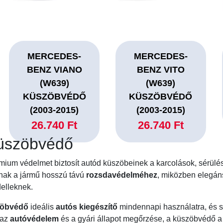
MERCEDES-
MERCEDES-
BENZ VIANO
BENZ VITO
(W639)
(W639)
KÜSZÖBVÉDŐ
KÜSZÖBVÉDŐ
(2003-2015)
(2003-2015)
26.740 Ft
26.740 Ft
üszöbvédő
ium védelmet biztosít autód küszöbeinek a karcolások, sérülése
nak a jármű hosszú távú
rozsdavédelméhez
, miközben elegán
elleknek.
zöbvédő
ideális
autós kiegészítő
mindennapi használatra, és s
 az
autóvédelem
és a gyári állapot megőrzése, a küszöbvédő a 