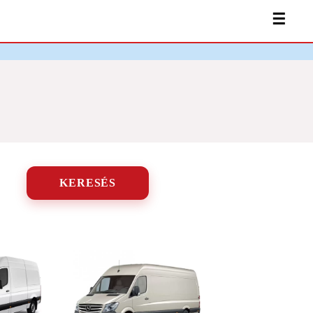
☰
KERESÉS