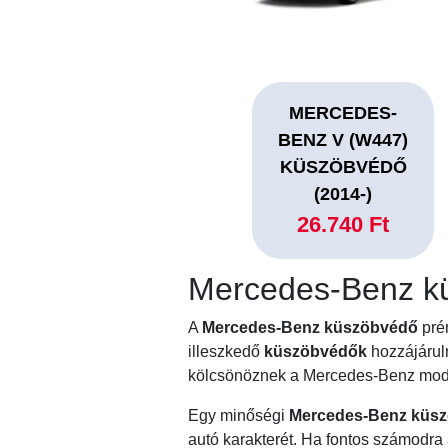
MERCEDES-
BENZ V (W447)
KÜSZÖBVÉDŐ
(2014-)
26.740 Ft
Mercedes-Benz k
A
Mercedes-Benz küszöbvédő
prém
illeszkedő
küszöbvédők
hozzájárul
kölcsönöznek a Mercedes-Benz mod
Egy minőségi
Mercedes-Benz küs
autó karakterét. Ha fontos számodra