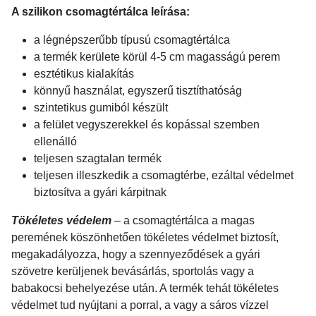
A szilikon csomagtértálca leírása:
a légnépszerűbb típusú csomagtértálca
a termék kerülete körül 4-5 cm magasságú perem
esztétikus kialakítás
könnyű használat, egyszerű tisztíthatóság
szintetikus gumiból készült
a felület vegyszerekkel és kopással szemben
ellenálló
teljesen szagtalan termék
teljesen illeszkedik a csomagtérbe, ezáltal védelmet
biztosítva a gyári kárpitnak
Tökéletes védelem
– a csomagtértálca a magas
peremének köszönhetően tökéletes védelmet biztosít,
megakadályozza, hogy a szennyeződések a gyári
szövetre kerüljenek bevásárlás, sportolás vagy a
babakocsi behelyezése után. A termék tehát tökéletes
védelmet tud nyújtani a porral, a vagy a sáros vízzel