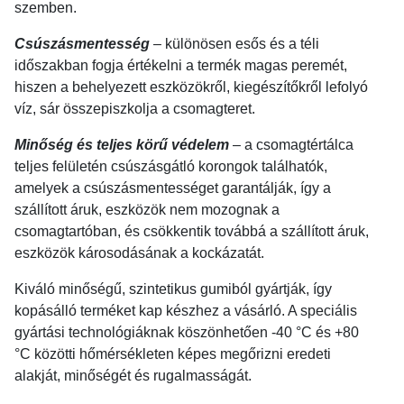
szemben.
Csúszásmentesség
– különösen esős és a téli
időszakban fogja értékelni a termék magas peremét,
hiszen a behelyezett eszközökről, kiegészítőkről lefolyó
víz, sár összepiszkolja a csomagteret.
Minőség és teljes körű védelem
– a csomagtértálca
teljes felületén csúszásgátló korongok találhatók,
amelyek a csúszásmentességet garantálják, így a
szállított áruk, eszközök nem mozognak a
csomagtartóban, és csökkentik továbbá a szállított áruk,
eszközök károsodásának a kockázatát.
Kiváló minőségű, szintetikus gumiból gyártják, így
kopásálló terméket kap készhez a vásárló. A speciális
gyártási technológiáknak köszönhetően -40 °C és +80
°C közötti hőmérsékleten képes megőrizni eredeti
alakját, minőségét és rugalmasságát.