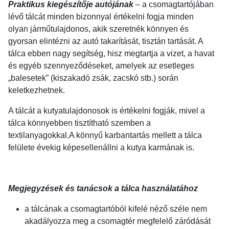
Praktikus kiegészítője autójának
– a csomagtartójában
lévő tálcát minden bizonnyal értékelni fogja minden
olyan járműtulajdonos, akik szeretnék könnyen és
gyorsan elintézni az autó takarítását, tisztán tartását. A
tálca ebben nagy segítség, hisz megtartja a vizet, a havat
és egyéb szennyeződéseket, amelyek az esetleges
„balesetek” (kiszakadó zsák, zacskó stb.) során
keletkezhetnek.
A tálcát a kutyatulajdonosok is értékelni fogják, mivel a
tálca könnyebben tisztítható szemben a
textilanyagokkal.A könnyű karbantartás mellett a tálca
felülete évekig képesellenállni a kutya karmának is.
Megjegyzések és tanácsok a tálca használatához
a tálcának a csomagtartóból kifelé néző széle nem
akadályozza meg a csomagtér megfelelő záródását