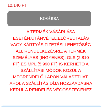
12.140 FT
KOSÁRBA
A TERMÉK VÁSÁRLÁSA
ESETÉN,UTÁNVÉTEL,ELŐREUTALÁS
VAGY KÁRTYÁS FIZETÉSI LEHETŐSÉG
ÁLL RENDELKEZÉSRE. A TERMÉK
SZEMÉLYES (INGYENES), GLS (2.810
FT) ÉS MPL (5.990 FT) IS KÉRHETŐ A
SZÁLLÍTÁSI MÓDOK KÖZÜL A
MEGRENDELŐ LAPON VÁLASZTHAT,
AHOL A SZÁLLÍTÁS DÍJA HOZZÁADÁSRA
KERÜL A RENDELÉS VÉGÖSSZEGÉHEZ