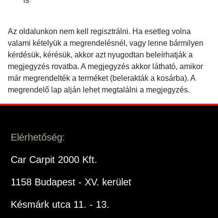
is
Az oldalunkon nem kell regisztrálni. Ha esetleg volna
valami kételyük a megrendelésnél, vagy lenne bármilyen
kérdésük, kérésük, akkor azt nyugodtan beleírhatják a
megjegyzés rovatba. A megjegyzés akkor látható, amikor
már megrendelték a terméket (belerakták a kosárba). A
megrendelő lap alján lehet megtalálni a megjegyzés.
Elérhetőség:
Car Carpit 2000 Kft.
1158 Budapest - XV. kerület
Késmárk utca 11. - 13.