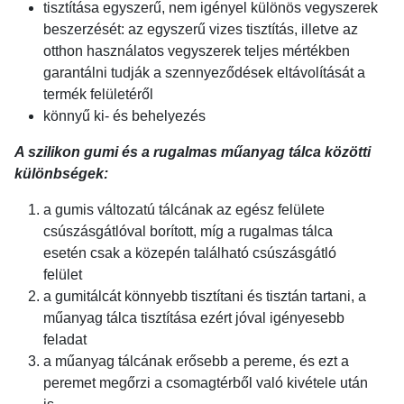
tisztítása egyszerű, nem igényel különös vegyszerek
beszerzését: az egyszerű vizes tisztítás, illetve az
otthon használatos vegyszerek teljes mértékben
garantálni tudják a szennyeződések eltávolítását a
termék felületéről
könnyű ki- és behelyezés
A szilikon gumi és a rugalmas műanyag tálca közötti
különbségek:
a gumis változatú tálcának az egész felülete
csúszásgátlóval borított, míg a rugalmas tálca
esetén csak a közepén található csúszásgátló
felület
a gumitálcát könnyebb tisztítani és tisztán tartani, a
műanyag tálca tisztítása ezért jóval igényesebb
feladat
a műanyag tálcának erősebb a pereme, és ezt a
peremet megőrzi a csomagtérből való kivétele után