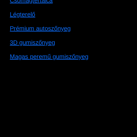
Csomagtértálca
Légterelő
Prémium autoszőnyeg
3D gumiszőnyeg
Magas peremű gumiszőnyeg