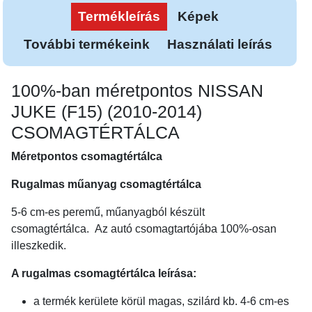
Termékleírás
Képek
További termékeink
Használati leírás
100%-ban méretpontos NISSAN
JUKE (F15) (2010-2014)
CSOMAGTÉRTÁLCA
Méretpontos csomagtértálca
Rugalmas műanyag csomagtértálca
5-6 cm-es peremű, műanyagból készült
csomagtértálca. Az autó csomagtartójába 100%-osan
illeszkedik.
A rugalmas csomagtértálca leírása:
a termék kerülete körül magas, szilárd kb. 4-6 cm-es