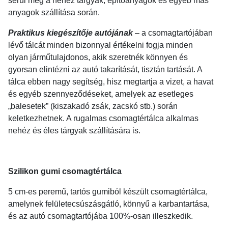
sérül meg a nehéz tárgyak, építőanyagok és egyéb más
anyagok szállítása során.
Praktikus kiegészítője autójának
– a csomagtartójában
lévő tálcát minden bizonnyal értékelni fogja minden
olyan járműtulajdonos, akik szeretnék könnyen és
gyorsan elintézni az autó takarítását, tisztán tartását. A
tálca ebben nagy segítség, hisz megtartja a vizet, a havat
és egyéb szennyeződéseket, amelyek az esetleges
„balesetek” (kiszakadó zsák, zacskó stb.) során
keletkezhetnek. A rugalmas csomagtértálca alkalmas
nehéz és éles tárgyak szállítására is.
Szilikon gumi csomagtértálca
5 cm-es peremű, tartós gumiból készült csomagtértálca,
amelynek felületecsúszásgátló, könnyű a karbantartása,
és az autó csomagtartójába 100%-osan illeszkedik.