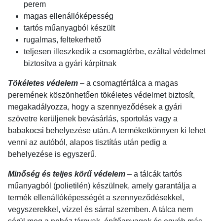
perem
magas ellenállóképesség
tartós műanyagból készült
rugalmas, feltekerhető
teljesen illeszkedik a csomagtérbe, ezáltal védelmet
biztosítva a gyári kárpitnak
Tökéletes védelem
– a csomagtértálca a magas
peremének köszönhetően tökéletes védelmet biztosít,
megakadályozza, hogy a szennyeződések a gyári
szövetre kerüljenek bevásárlás, sportolás vagy a
babakocsi behelyezése után. A terméketkönnyen ki lehet
venni az autóból, alapos tisztítás után pedig a
behelyezése is egyszerű.
Minőség és teljes körű védelem
– a tálcák tartós
műanyagból (polietilén) készülnek, amely garantálja a
termék ellenállóképességét a szennyeződésekkel,
vegyszerekkel, vízzel és sárral szemben. A tálca nem