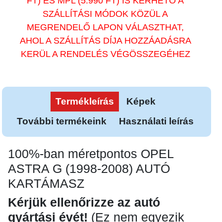
FT) ÉS MPL (5.990 FT) IS KÉRHETŐ A
SZÁLLÍTÁSI MÓDOK KÖZÜL A
MEGRENDELŐ LAPON VÁLASZTHAT,
AHOL A SZÁLLÍTÁS DÍJA HOZZÁADÁSRA
KERÜL A RENDELÉS VÉGÖSSZEGÉHEZ
Termékleírás
Képek
További termékeink
Használati leírás
100%-ban méretpontos OPEL
ASTRA G (1998-2008) AUTÓ
KARTÁMASZ
Kérjük ellenőrizze az autó
gyártási évét!
(Ez nem egyezik