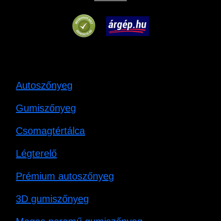
Autoszőnyeg
Gumiszőnyeg
Csomagtértálca
Légterelő
Prémium autoszőnyeg
3D gumiszőnyeg