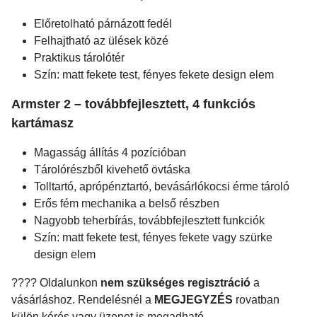
Előretolható párnázott fedél
Felhajtható az ülések közé
Praktikus tárolótér
Szín: matt fekete test, fényes fekete design elem
Armster 2 – továbbfejlesztett, 4 funkciós
kartámasz
Magasság állítás 4 pozícióban
Tárolórészből kivehető övtáska
Tolltartó, aprópénztartó, bevásárlókocsi érme tároló
Erős fém mechanika a belső részben
Nagyobb teherbírás, továbbfejlesztett funkciók
Szín: matt fekete test, fényes fekete vagy szürke
design elem
???? Oldalunkon
nem szükséges regisztráció
a
vásárláshoz. Rendelésnél a
MEGJEGYZÉS
rovatban
külön kérés vagy üzenet is megadható.