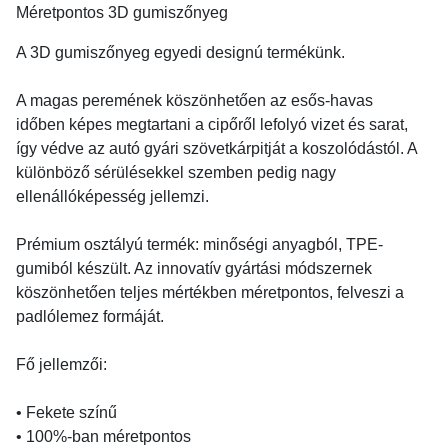
Méretpontos 3D gumiszőnyeg
A 3D gumiszőnyeg egyedi designú termékünk.
A magas peremének köszönhetően az esős-havas
időben képes megtartani a cipőről lefolyó vizet és sarat,
így védve az autó gyári szövetkárpitját a koszolódástól. A
különböző sérülésekkel szemben pedig nagy
ellenállóképesség jellemzi.
Prémium osztályú termék: minőségi anyagból, TPE-
gumiból készült. Az innovatív gyártási módszernek
köszönhetően teljes mértékben méretpontos, felveszi a
padlólemez formáját.
Fő jellemzői:
• Fekete színű
• 100%-ban méretpontos