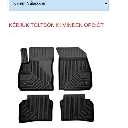
KÉRJÜK TÖLTSÖN KI MINDEN OPCIÓT