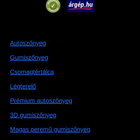
Autoszőnyeg
Gumiszőnyeg
Csomagtértálca
Légterelő
Prémium autoszőnyeg
3D gumiszőnyeg
Magas peremű gumiszőnyeg