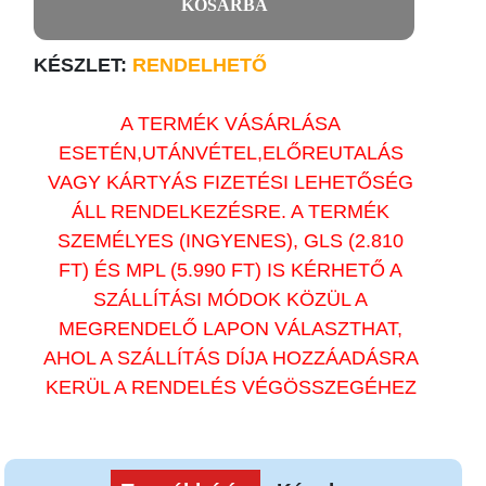
KOSÁRBA
KÉSZLET:
RENDELHETŐ
A TERMÉK VÁSÁRLÁSA
ESETÉN,UTÁNVÉTEL,ELŐREUTALÁS
VAGY KÁRTYÁS FIZETÉSI LEHETŐSÉG
ÁLL RENDELKEZÉSRE. A TERMÉK
SZEMÉLYES (INGYENES), GLS (2.810
FT) ÉS MPL (5.990 FT) IS KÉRHETŐ A
SZÁLLÍTÁSI MÓDOK KÖZÜL A
MEGRENDELŐ LAPON VÁLASZTHAT,
AHOL A SZÁLLÍTÁS DÍJA HOZZÁADÁSRA
KERÜL A RENDELÉS VÉGÖSSZEGÉHEZ