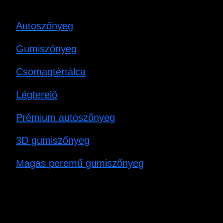
Autoszőnyeg
Gumiszőnyeg
Csomagtértálca
Légterelő
Prémium autoszőnyeg
3D gumiszőnyeg
Magas peremű gumiszőnyeg