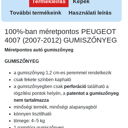
Termékleírás
Képek
További termékeink
Használati leírás
100%-ban méretpontos PEUGEOT
4007 (2007-2012) GUMISZŐNYEG
Méretpontos autó gumiszőnyeg
GUMISZŐNYEG
a gumiszőnyeg 1,2 cm-es peremmel rendelkezik
csak fekete színben kapható
a gumiszőnyegben csak
perforáció
található a
rögzítési pontok helyén, a
patentot a gumiszőnyeg
nem tartalmazza
minőségi termék, minőségi alapanyagból
könnyen tisztítható
tömege: 4–5 kg
1 garnitúra gumiszőnyeg