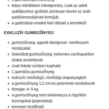
teljes mértékben méretpontos, csak az adott
autótípushoz gyártott, pontosan követi az autó
padlólemezéjének formáját
a galériában eredeti fotó látható a termékről
EXKLUZÍV GUMISZŐNYEG
gumiszőnyeg, egyedi designnal– keréknyom
mintázattal
illatosított gumiszőnyeg: kellemes vaníliaparfüm
illattal rendelkezik
csak fekete színben kapható
1 garnitúra gumiszőnyeg
exkluzív minőségű, minőségi alapanyagból
a gumiszőnyeg 1,2 cm-es peremmel rendelkezik
tömege: 4–5 kg
a gumiszőnyeg nem tartalmazza a rögzítési
korongokat (patentokat)
könnyen tisztítható