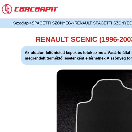
Kezdőlap
->
SPAGETTI SZŐNYEG
->
RENAULT SPAGETTI SZŐNYE
RENAULT SCENIC (1996-20
Az oldalon feltüntetett képek és fotók színe a Vásárló álta
megrendelt terméktől esetenként eltérhetnek.A szönyeg for