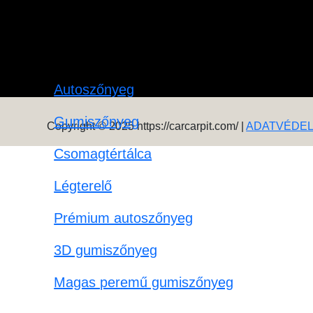
Autoszőnyeg
Gumiszőnyeg
Copyright © 2025 https://carcarpit.com/ |
ADATVÉDE
Csomagtértálca
Légterelő
Prémium autoszőnyeg
3D gumiszőnyeg
Magas peremű gumiszőnyeg