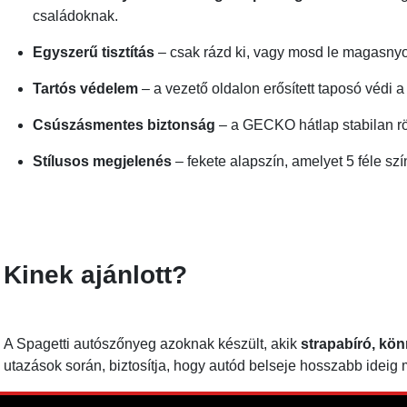
családoknak.
Egyszerű tisztítás
– csak rázd ki, vagy mosd le magasnyom
Tartós védelem
– a vezető oldalon erősített taposó védi 
Csúszásmentes biztonság
– a GECKO hátlap stabilan rö
Stílusos megjelenés
– fekete alapszín, amelyet 5 féle sz
Kinek ajánlott?
A Spagetti autószőnyeg azoknak készült, akik
strapabíró, kön
utazások során, biztosítja, hogy autód belseje hosszabb ideig