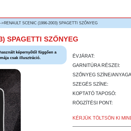
G
->RENAULT SCENIC (1996-2003) SPAGETTI SZŐNYEG
03) SPAGETTI SZŐNYEG
l használt képernyőtől függően a
ÉVJÁRAT:
mája csak illusztráció.
GARNITÚRA RÉSZEI:
SZŐNYEG SZÍNE/ANYAGA
SZEGÉS SZÍNE:
KOPTATÓ TAPOSÓ:
RÖGZÍTÉSI PONT:
KÉRJÜK TÖLTSÖN KI MI