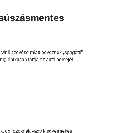
 csúszásmentes
inil szövése miatt neveznek „spagetti”
igiénikusan tartja az autó belsejét.
k, golfozóknak vagy kisgyermekes