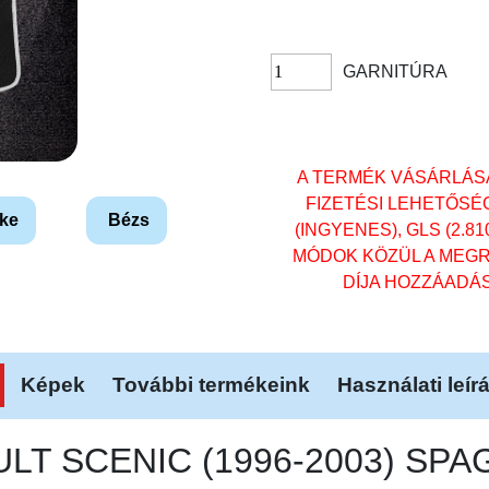
GARNITÚRA
A TERMÉK VÁSÁRLÁS
FIZETÉSI LEHETŐSÉ
ke
Bézs
(INGYENES), GLS (2.81
MÓDOK KÖZÜL A MEGR
DÍJA HOZZÁADÁ
Képek
További termékeink
Használati leír
ULT SCENIC (1996-2003) SP