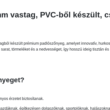
mm vastag, PVC-ből készült,
ból készült prémium padlószőnyeg, amelyet innovatív, hurkos v
sarat, törmeléket és a nedvességet, így hosszú ideig tisztán és h
őnyeget?
nyos érzetet biztosítanak.
azdáknak, építkezésen dolgozóknak, sportolóknak, halászokna