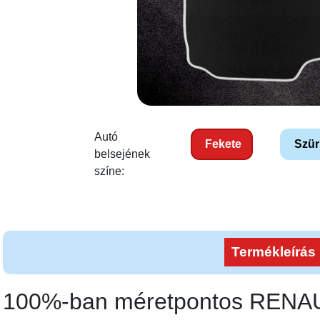
Autó
Fekete
Szür
belsejének
színe:
Termékleírás
100%-ban méretpontos RENA