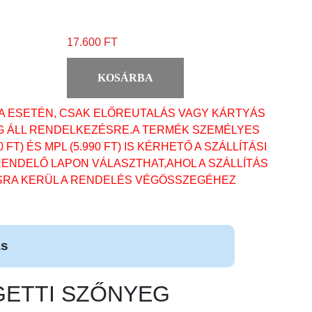
17.600 FT
KOSÁRBA
A ESETÉN, CSAK ELŐREUTALÁS VAGY KÁRTYÁS
G ÁLL RENDELKEZÉSRE.A TERMÉK SZEMÉLYES
0 FT) ÉS MPL (5.990 FT) IS KÉRHETŐ A SZÁLLÍTÁSI
ENDELŐ LAPON VÁLASZTHAT,AHOL A SZÁLLÍTÁS
SRA KERÜL A RENDELÉS VÉGÖSSZEGÉHEZ
ás
AGETTI SZŐNYEG