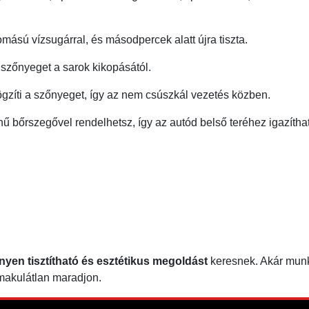
ású vízsugárral, és másodpercek alatt újra tiszta.
a szőnyeget a sarok kikopásától.
gzíti a szőnyeget, így az nem csúszkál vezetés közben.
ínű bőrszegővel rendelhetsz, így az autód belső teréhez igazítha
nyen tisztítható és esztétikus megoldást
keresnek. Akár munka
 makulátlan maradjon.