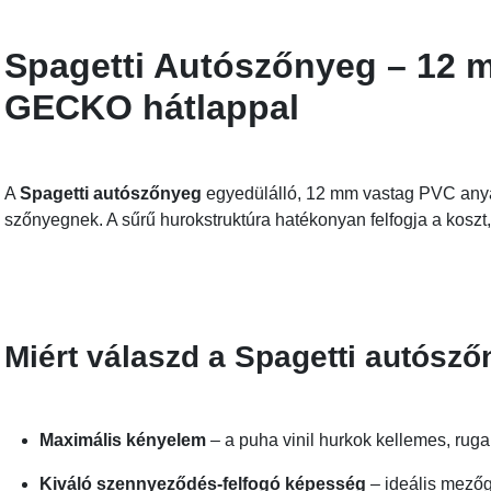
Spagetti Autószőnyeg – 12 
GECKO hátlappal
A
Spagetti autószőnyeg
egyedülálló, 12 mm vastag PVC anyag
szőnyegnek. A sűrű hurokstruktúra hatékonyan felfogja a koszt, 
Miért válaszd a Spagetti autósz
Maximális kényelem
– a puha vinil hurkok kellemes, ruga
Kiváló szennyeződés-felfogó képesség
– ideális mezőg