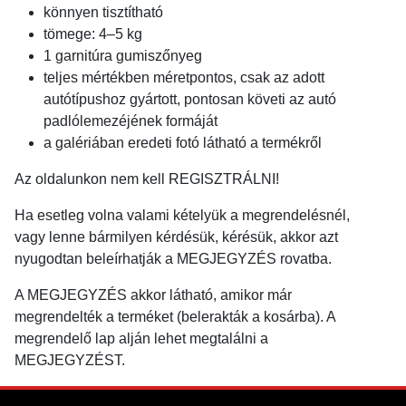
könnyen tisztítható
tömege: 4–5 kg
1 garnitúra gumiszőnyeg
teljes mértékben méretpontos, csak az adott
autótípushoz gyártott, pontosan követi az autó
padlólemezéjének formáját
a galériában eredeti fotó látható a termékről
Az oldalunkon nem kell REGISZTRÁLNI!
Ha esetleg volna valami kételyük a megrendelésnél,
vagy lenne bármilyen kérdésük, kérésük, akkor azt
nyugodtan beleírhatják a MEGJEGYZÉS rovatba.
A MEGJEGYZÉS akkor látható, amikor már
megrendelték a terméket (belerakták a kosárba). A
megrendelő lap alján lehet megtalálni a
MEGJEGYZÉST.