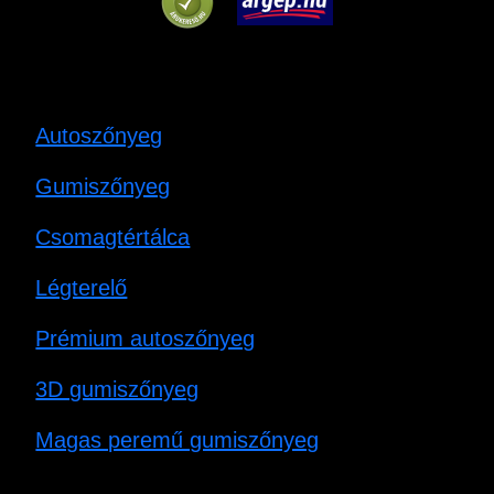
Autoszőnyeg
Gumiszőnyeg
Csomagtértálca
Légterelő
Prémium autoszőnyeg
3D gumiszőnyeg
Magas peremű gumiszőnyeg