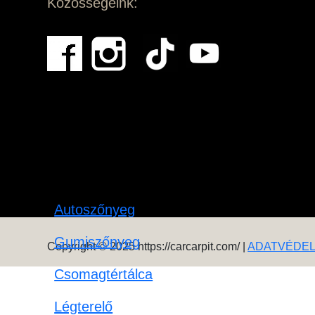
Közösségeink:
Autoszőnyeg
Gumiszőnyeg
Copyright © 2025 https://carcarpit.com/ |
ADATVÉDE
Csomagtértálca
Légterelő