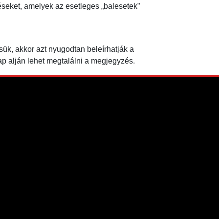
ődéseket, amelyek az esetleges „balesetek”
sük, akkor azt nyugodtan beleírhatják a
p alján lehet megtalálni a megjegyzés.