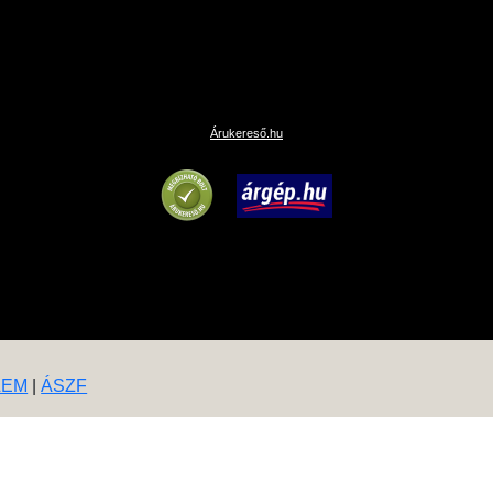
Árukereső.hu
LEM
|
ÁSZF