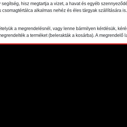
nagy segítség, hisz megtartja a vizet, a havat és egyéb szennyez
 csomagtértálca alkalmas nehéz és éles tárgyak szállítására is.
kételyük a megrendelésnél, vagy lenne bármilyen kérdésük, kéré
egrendelték a terméket (belerakták a kosárba). A megrendelő la