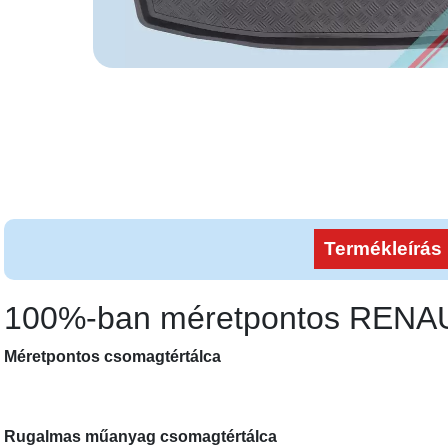
Termékleírás
100%-ban méretpontos REN
Méretpontos csomagtértálca
Rugalmas műanyag csomagtértálca