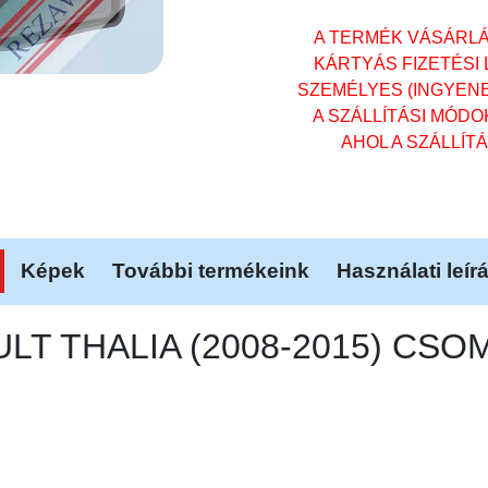
A TERMÉK VÁSÁRL
KÁRTYÁS FIZETÉSI
SZEMÉLYES (INGYENES)
A SZÁLLÍTÁSI MÓD
AHOL A SZÁLLÍT
Képek
További termékeink
Használati leír
AULT THALIA (2008-2015) C