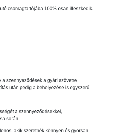
utó csomagtartójába 100%-osan illeszkedik.
 a szennyeződések a gyári szövetre
títás után pedig a behelyezése is egyszerű.
pességét a szennyeződésekkel,
sa során.
jdonos, akik szeretnék könnyen és gyorsan