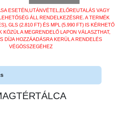
ÁSA ESETÉN,UTÁNVÉTEL,ELŐREUTALÁS VAGY
 LEHETŐSÉG ÁLL RENDELKEZÉSRE. A TERMÉK
, GLS (2.810 FT) ÉS MPL (5.990 FT) IS KÉRHETŐ
OK KÖZÜL A MEGRENDELŐ LAPON VÁLASZTHAT,
ÁS DÍJA HOZZÁADÁSRA KERÜL A RENDELÉS
VÉGÖSSZEGÉHEZ
ás
SOMAGTÉRTÁLCA