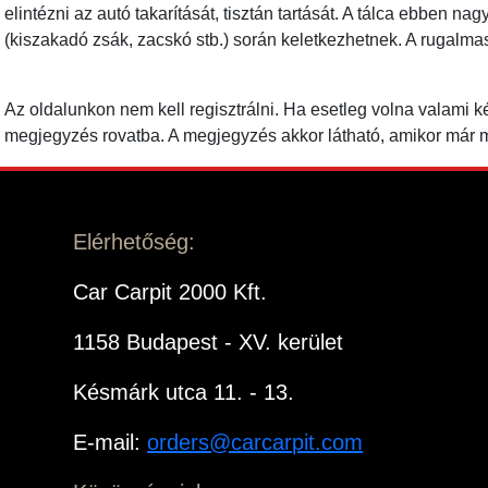
elintézni az autó takarítását, tisztán tartását. A tálca ebben 
(kiszakadó zsák, zacskó stb.) során keletkezhetnek. A rugalmas
Az oldalunkon nem kell regisztrálni. Ha esetleg volna valami 
megjegyzés rovatba. A megjegyzés akkor látható, amikor már m
Elérhetőség:
Car Carpit 2000 Kft.
1158 Budapest - XV. kerület
Késmárk utca 11. - 13.
E-mail:
orders@carcarpit.com