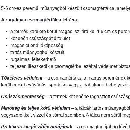
5-6 cm-es peremű, műanyagból készült csomagtértálca, amely
A rugalmas csomagtértálca leírása:
a termék kerülete körül magas, szilárd kb. 4-6 cm-es pere
közepén csúszásgátló felület
magas ellenállóképesség
tartós műanyagból készült
rugalmas, feltekerhető
teljesen illeszkedik a csomagtérbe, ezáltal védelmet biztos
Tökéletes védelem
– a csomagtértálca a magas peremének kö
kerüljenek bevásárlás, sportolás vagy a babakocsi behelyezése 
Csúszásmentesség
– a termék közepébe ragasztott csúszásgát
Minőség és teljes körű védelem
– a tálcák tartós műanyagból
vegyszerekkel, vízzel és sárral szemben. A tálca nem sérül m
Praktikus kiegészítője autójának
– a csomagtartójában lévő t