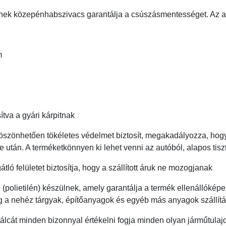
nek közepénhabszivacs garantálja a csúszásmentességet. Az a
m
ítva a gyári kárpitnak
szönhetően tökéletes védelmet biztosít, megakadályozza, hogy
után. A terméketkönnyen ki lehet venni az autóból, alapos tisz
ló felületet biztosítja, hogy a szállított áruk ne mozogjanak
 (polietilén) készülnek, amely garantálja a termék ellenállóké
eg a nehéz tárgyak, építőanyagok és egyéb más anyagok szállítá
álcát minden bizonnyal értékelni fogja minden olyan járműtula