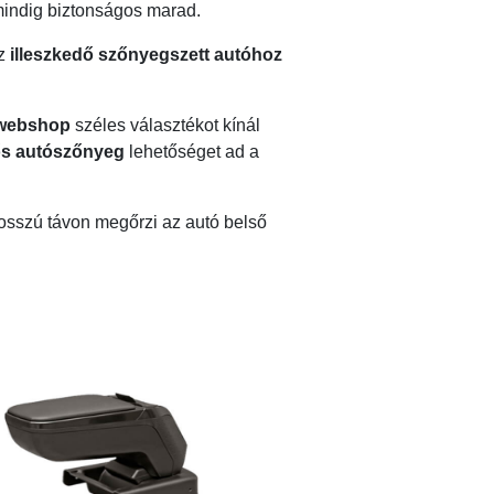
mindig biztonságos marad.
Az
illeszkedő szőnyegszett autóhoz
 webshop
széles választékot kínál
ős autószőnyeg
lehetőséget ad a
hosszú távon megőrzi az autó belső