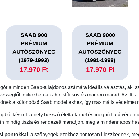
SAAB 900
SAAB 9000
PRÉMIUM
PRÉMIUM
AUTÓSZŐNYEG
AUTÓSZŐNYEG
(1979-1993)
(1991-1998)
17.970 Ft
17.970 Ft
gória minden Saab-tulajdonos számára ideális választás, aki sz
ességtől, miközben a kabin stílusos és modern marad. Az itt ta
kednek a különböző Saab modellekhez, így maximális védelmet 
agból készül, amely hosszú élettartamot és megbízható védelmet
in mindig tiszta és rendezett maradjon, még a mindennapos hasz
si pontokkal
, a szőnyegek ezekhez pontosan illeszkednek, me