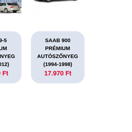
9-5
SAAB 900
IUM
PRÉMIUM
ŐNYEG
AUTÓSZŐNYEG
012)
(1994-1998)
 Ft
17.970 Ft