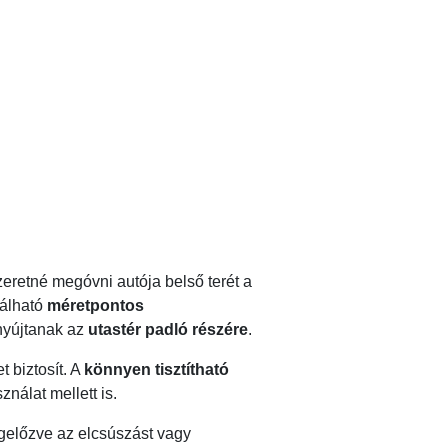
eretné megóvni autója belső terét a
lálható
méretpontos
nyújtanak az
utastér padló részére
.
 biztosít. A
könnyen tisztítható
nálat mellett is.
gelőzve az elcsúszást vagy