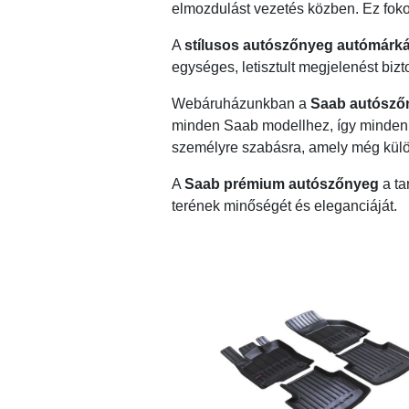
elmozdulást vezetés közben. Ez foko
A
stílusos autószőnyeg autómárk
egységes, letisztult megjelenést bizt
Webáruházunkban a
Saab autósző
minden Saab modellhez, így mindenk
személyre szabásra, amely még külön
A
Saab prémium autószőnyeg
a ta
terének minőségét és eleganciáját.