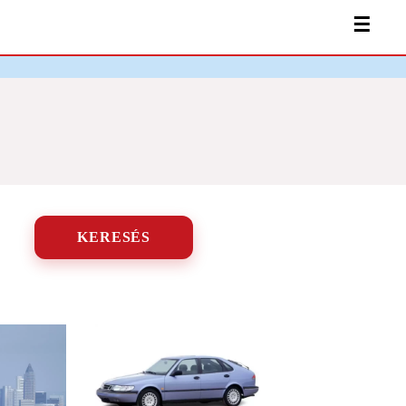
☰
KERESÉS