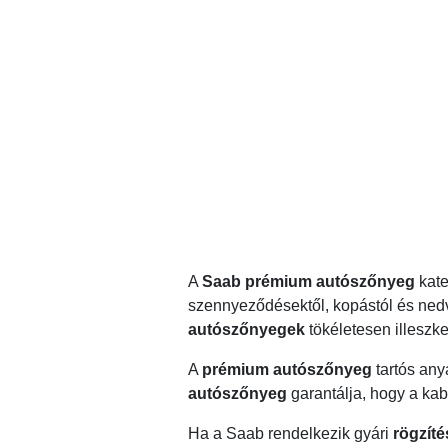
A
Saab prémium autószőnyeg
kate
szennyeződésektől, kopástól és nedv
autószőnyegek
tökéletesen illesz
A
prémium autószőnyeg
tartós any
autószőnyeg
garantálja, hogy a kab
Ha a Saab rendelkezik gyári
rögzíté