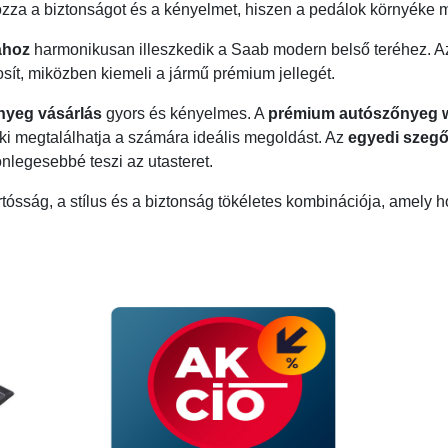
zza a biztonságot és a kényelmet, hiszen a pedálok környéke 
ához
harmonikusan illeszkedik a Saab modern belső teréhez. 
osít, miközben kiemeli a jármű prémium jellegét.
nyeg vásárlás
gyors és kényelmes. A
prémium autószőnyeg
i megtalálhatja a számára ideális megoldást. Az
egyedi szeg
legesebbé teszi az utasteret.
rtósság, a stílus és a biztonság tökéletes kombinációja, amely 