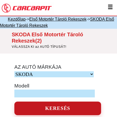
☰
Kezdőlap
->
Első Motortér Tároló Rekeszek
->
SKODA Első
Motortér Tároló Rekeszek
SKODA Első Motortér Tároló
Rekeszek(2)
VÁLASSZA KI az AUTÓ TÍPUSÁT!
AZ AUTÓ MÁRKÁJA
Modell
KERESÉS