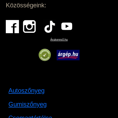
Közösségeink:
Árukereső.hu
Autoszőnyeg
Gumiszőnyeg
Csomagtértálca