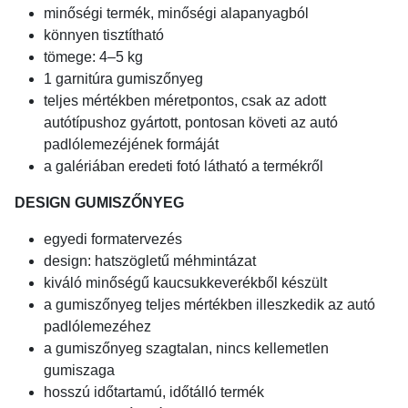
minőségi termék, minőségi alapanyagból
könnyen tisztítható
tömege: 4–5 kg
1 garnitúra gumiszőnyeg
teljes mértékben méretpontos, csak az adott
autótípushoz gyártott, pontosan követi az autó
padlólemezéjének formáját
a galériában eredeti fotó látható a termékről
DESIGN GUMISZŐNYEG
egyedi formatervezés
design: hatszögletű méhmintázat
kiváló minőségű kaucsukkeverékből készült
a gumiszőnyeg teljes mértékben illeszkedik az autó
padlólemezéhez
a gumiszőnyeg szagtalan, nincs kellemetlen
gumiszaga
hosszú időtartamú, időtálló termék