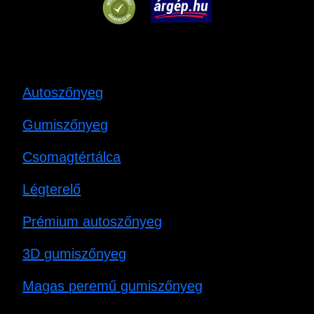
Autoszőnyeg
Gumiszőnyeg
Csomagtértálca
Légterelő
Prémium autoszőnyeg
3D gumiszőnyeg
Magas peremű gumiszőnyeg