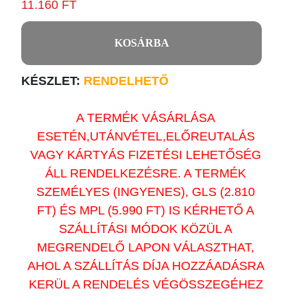
11.160 FT
KOSÁRBA
KÉSZLET:
RENDELHETŐ
A TERMÉK VÁSÁRLÁSA
ESETÉN,UTÁNVÉTEL,ELŐREUTALÁS
VAGY KÁRTYÁS FIZETÉSI LEHETŐSÉG
ÁLL RENDELKEZÉSRE. A TERMÉK
SZEMÉLYES (INGYENES), GLS (2.810
FT) ÉS MPL (5.990 FT) IS KÉRHETŐ A
SZÁLLÍTÁSI MÓDOK KÖZÜL A
MEGRENDELŐ LAPON VÁLASZTHAT,
AHOL A SZÁLLÍTÁS DÍJA HOZZÁADÁSRA
KERÜL A RENDELÉS VÉGÖSSZEGÉHEZ