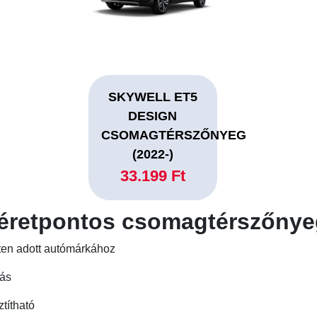
SKYWELL ET5
DESIGN
CSOMAGTÉRSZŐNYEG
(2022-)
33.199 Ft
éretpontos csomagtérszőnyeg
tten adott autómárkához
tás
ztítható