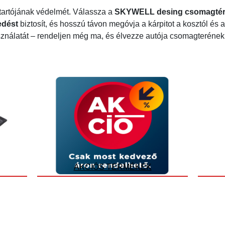
tartójának védelmét. Válassza a
SKYWELL desing csomagtér
edést
biztosít, és hosszú távon megóvja a kárpitot a kosztól és
nálatát – rendeljen még ma, és élvezze autója csomagterének
AKCIÓS TERMÉKEK