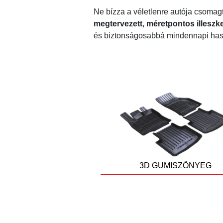
Ne bízza a véletlenre autója csomag
megtervezett, méretpontos illeszk
és biztonságosabbá mindennapi hasz
3D GUMISZŐNYEG