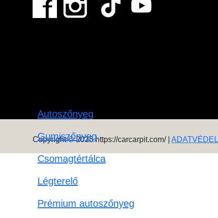
Autoszőnyeg
Gumiszőnyeg
Copyright © 2025 https://carcarpit.com/ |
ADATVÉDE
Csomagtértálca
Légterelő
Prémium autoszőnyeg