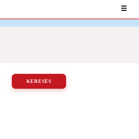
☰
KERESÉS