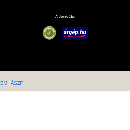
Árukereső.hu
LEM
|
ÁSZF