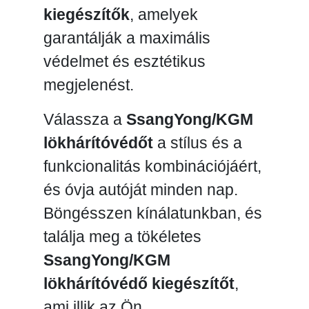
kiegészítők
, amelyek
garantálják a maximális
védelmet és esztétikus
megjelenést.
Válassza a
SsangYong/KGM
lökhárítóvédőt
a stílus és a
funkcionalitás kombinációjáért,
és óvja autóját minden nap.
Böngésszen kínálatunkban, és
találja meg a tökéletes
SsangYong/KGM
lökhárítóvédő kiegészítőt
,
ami illik az Ön