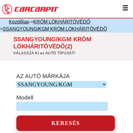
☰
Kezdőlap
->
KRÓM LÖKHÁRITÓVÉDŐ
-
>
SSANGYOUNG/KGM KRÓM LÖKHÁRITÓVÉDŐ
SSANGYOUNG/KGM KRÓM
LÖKHÁRITÓVÉDŐ(2)
VÁLASSZA KI az AUTÓ TÍPUSÁT!
AZ AUTÓ MÁRKÁJA
Modell
KERESÉS