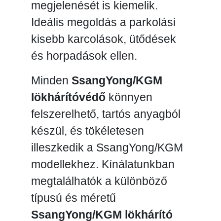
megjelenését is kiemelik.
Ideális megoldás a parkolási
kisebb karcolások, ütődések
és horpadások ellen.
Minden
SsangYong/KGM
lökhárítóvédő
könnyen
felszerelhető, tartós anyagból
készül, és tökéletesen
illeszkedik a SsangYong/KGM
modellekhez. Kínálatunkban
megtalálhatók a különböző
típusú és méretű
SsangYong/KGM lökhárító