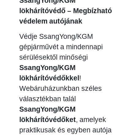
SsangYong/KGM
lökhárítóvédő – Megbízható
védelem autójának
Védje SsangYong/KGM
gépjárművét a mindennapi
sérülésektől minőségi
SsangYong/KGM
lökhárítóvédőkkel
!
Webáruházunkban széles
választékban talál
SsangYong/KGM
lökhárítóvédőket
, amelyek
praktikusak és egyben autója