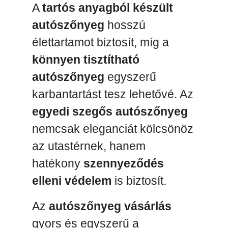
A
tartós anyagból készült
autószőnyeg
hosszú
élettartamot biztosít, míg a
könnyen tisztítható
autószőnyeg
egyszerű
karbantartást tesz lehetővé. Az
egyedi szegős autószőnyeg
nemcsak eleganciát kölcsönöz
az utastérnek, hanem
hatékony
szennyeződés
elleni védelem
is biztosít.
Az
autószőnyeg vásárlás
gyors és egyszerű a