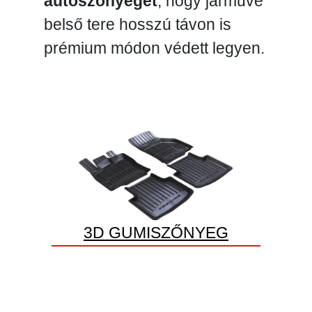
autószőnyeget
, hogy járműve
belső tere hosszú távon is
prémium módon védett legyen.
3D GUMISZŐNYEG