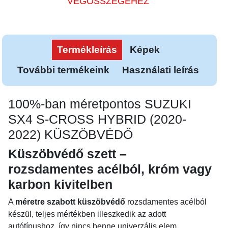
VÉGÖSSZEGÉHEZ
Termékleírás
Képek
További termékeink
Használati leírás
100%-ban méretpontos SUZUKI
SX4 S-CROSS HYBRID (2020-
2022) KÜSZÖBVÉDŐ
Küszöbvédő szett –
rozsdamentes acélból, króm vagy
karbon kivitelben
A
méretre szabott küszöbvédő
rozsdamentes acélból
készül, teljes mértékben illeszkedik az adott
autótípushoz, így nincs benne univerzális elem.