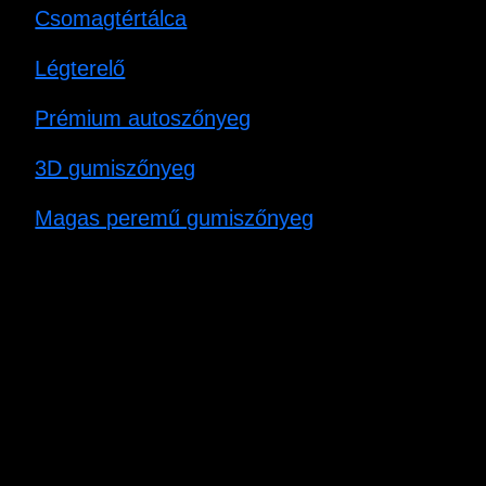
Csomagtértálca
Légterelő
Prémium autoszőnyeg
3D gumiszőnyeg
Magas peremű gumiszőnyeg