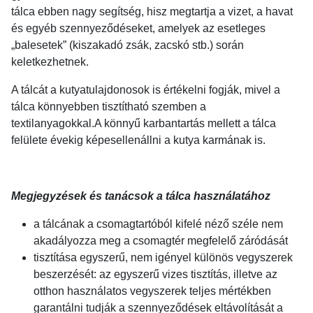
tálca ebben nagy segítség, hisz megtartja a vizet, a havat
és egyéb szennyeződéseket, amelyek az esetleges
„balesetek” (kiszakadó zsák, zacskó stb.) során
keletkezhetnek.
A tálcát a kutyatulajdonosok is értékelni fogják, mivel a
tálca könnyebben tisztítható szemben a
textilanyagokkal.A könnyű karbantartás mellett a tálca
felülete évekig képesellenállni a kutya karmának is.
Megjegyzések és tanácsok a tálca használatához
a tálcának a csomagtartóból kifelé néző széle nem
akadályozza meg a csomagtér megfelelő záródását
tisztítása egyszerű, nem igényel különös vegyszerek
beszerzését: az egyszerű vizes tisztítás, illetve az
otthon használatos vegyszerek teljes mértékben
garantálni tudják a szennyeződések eltávolítását a