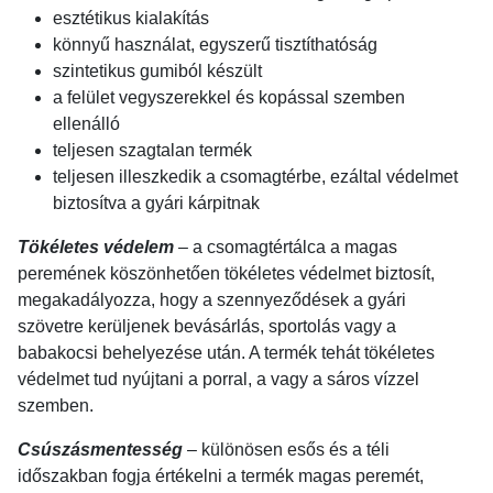
esztétikus kialakítás
könnyű használat, egyszerű tisztíthatóság
szintetikus gumiból készült
a felület vegyszerekkel és kopással szemben
ellenálló
teljesen szagtalan termék
teljesen illeszkedik a csomagtérbe, ezáltal védelmet
biztosítva a gyári kárpitnak
Tökéletes védelem
– a csomagtértálca a magas
peremének köszönhetően tökéletes védelmet biztosít,
megakadályozza, hogy a szennyeződések a gyári
szövetre kerüljenek bevásárlás, sportolás vagy a
babakocsi behelyezése után. A termék tehát tökéletes
védelmet tud nyújtani a porral, a vagy a sáros vízzel
szemben.
Csúszásmentesség
– különösen esős és a téli
időszakban fogja értékelni a termék magas peremét,