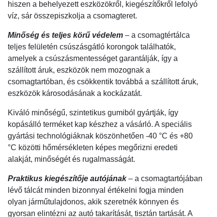
hiszen a behelyezett eszközökről, kiegészítőkről lefolyó
víz, sár összepiszkolja a csomagteret.
Minőség és teljes körű védelem
– a csomagtértálca
teljes felületén csúszásgátló korongok találhatók,
amelyek a csúszásmentességet garantálják, így a
szállított áruk, eszközök nem mozognak a
csomagtartóban, és csökkentik továbbá a szállított áruk,
eszközök károsodásának a kockázatát.
Kiváló minőségű, szintetikus gumiból gyártják, így
kopásálló terméket kap készhez a vásárló. A speciális
gyártási technológiáknak köszönhetően -40 °C és +80
°C közötti hőmérsékleten képes megőrizni eredeti
alakját, minőségét és rugalmasságát.
Praktikus kiegészítője autójának
– a csomagtartójában
lévő tálcát minden bizonnyal értékelni fogja minden
olyan járműtulajdonos, akik szeretnék könnyen és
gyorsan elintézni az autó takarítását, tisztán tartását. A