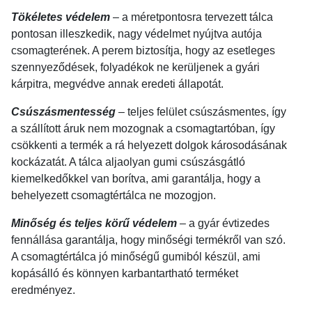
Tökéletes védelem
– a méretpontosra tervezett tálca
pontosan illeszkedik, nagy védelmet nyújtva autója
csomagterének. A perem biztosítja, hogy az esetleges
szennyeződések, folyadékok ne kerüljenek a gyári
kárpitra, megvédve annak eredeti állapotát.
Csúszásmentesség
– teljes felület csúszásmentes, így
a szállított áruk nem mozognak a csomagtartóban, így
csökkenti a termék a rá helyezett dolgok károsodásának
kockázatát. A tálca aljaolyan gumi csúszásgátló
kiemelkedőkkel van borítva, ami garantálja, hogy a
behelyezett csomagtértálca ne mozogjon.
Minőség és teljes körű védelem
– a gyár évtizedes
fennállása garantálja, hogy minőségi termékről van szó.
A csomagtértálca jó minőségű gumiból készül, ami
kopásálló és könnyen karbantartható terméket
eredményez.