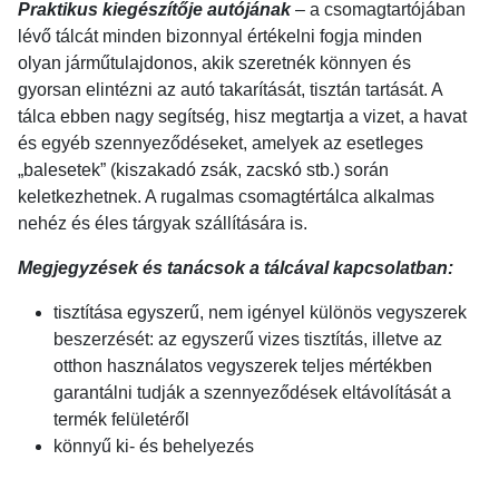
Praktikus kiegészítője autójának
– a csomagtartójában
lévő tálcát minden bizonnyal értékelni fogja minden
olyan járműtulajdonos, akik szeretnék könnyen és
gyorsan elintézni az autó takarítását, tisztán tartását. A
tálca ebben nagy segítség, hisz megtartja a vizet, a havat
és egyéb szennyeződéseket, amelyek az esetleges
„balesetek” (kiszakadó zsák, zacskó stb.) során
keletkezhetnek. A rugalmas csomagtértálca alkalmas
nehéz és éles tárgyak szállítására is.
Megjegyzések és tanácsok a tálcával kapcsolatban:
tisztítása egyszerű, nem igényel különös vegyszerek
beszerzését: az egyszerű vizes tisztítás, illetve az
otthon használatos vegyszerek teljes mértékben
garantálni tudják a szennyeződések eltávolítását a
termék felületéről
könnyű ki- és behelyezés