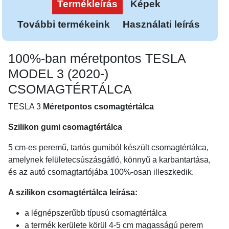
Termékleírás
Képek
További termékeink
Használati leírás
100%-ban méretpontos TESLA
MODEL 3 (2020-)
CSOMAGTÉRTÁLCA
TESLA 3
Méretpontos csomagtértálca
Szilikon gumi csomagtértálca
5 cm-es peremű, tartós gumiból készült csomagtértálca,
amelynek felületecsúszásgátló, könnyű a karbantartása,
és az autó csomagtartójába 100%-osan illeszkedik.
A szilikon csomagtértálca leírása:
a légnépszerűbb típusú csomagtértálca
a termék kerülete körül 4-5 cm magasságú perem