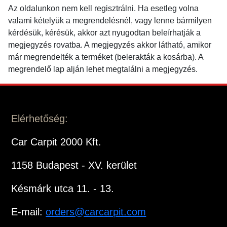
Az oldalunkon nem kell regisztrálni. Ha esetleg volna
valami kételyük a megrendelésnél, vagy lenne bármilyen
kérdésük, kérésük, akkor azt nyugodtan beleírhatják a
megjegyzés rovatba. A megjegyzés akkor látható, amikor
már megrendelték a terméket (belerakták a kosárba). A
megrendelő lap alján lehet megtalálni a megjegyzés.
Elérhetőség:
Car Carpit 2000 Kft.
1158 Budapest - XV. kerület
Késmárk utca 11. - 13.
E-mail:
orders@carcarpit.com