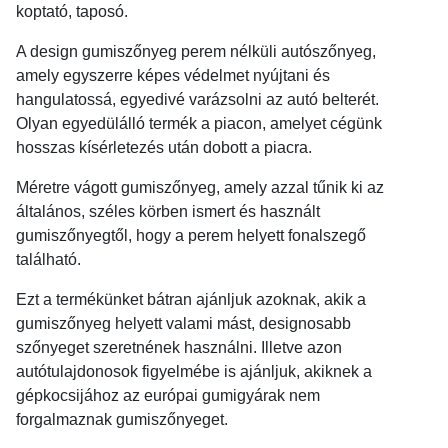
koptató, taposó.
A design gumiszőnyeg perem nélküli autószőnyeg,
amely egyszerre képes védelmet nyújtani és
hangulatossá, egyedivé varázsolni az autó belterét.
Olyan egyedülálló termék a piacon, amelyet cégünk
hosszas kísérletezés után dobott a piacra.
Méretre vágott gumiszőnyeg, amely azzal tűnik ki az
általános, széles körben ismert és használt
gumiszőnyegtől, hogy a perem helyett fonalszegő
található.
Ezt a termékünket bátran ajánljuk azoknak, akik a
gumiszőnyeg helyett valami mást, designosabb
szőnyeget szeretnének használni. Illetve azon
autótulajdonosok figyelmébe is ajánljuk, akiknek a
gépkocsijához az európai gumigyárak nem
forgalmaznak gumiszőnyeget.