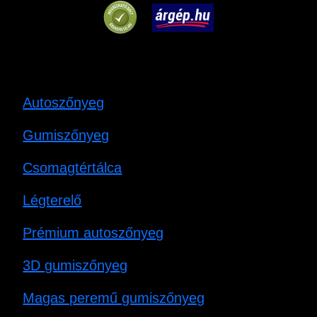
Autoszőnyeg
Gumiszőnyeg
Csomagtértálca
Légterelő
Prémium autoszőnyeg
3D gumiszőnyeg
Magas peremű gumiszőnyeg