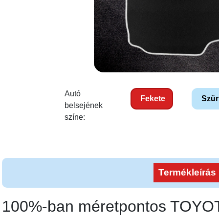
Autó
Fekete
Szür
belsejének
színe:
Termékleírás
100%-ban méretpontos TOY