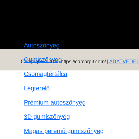
Autoszőnyeg
Gumiszőnyeg
Copyright © 2025 https://carcarpit.com/ |
ADATVÉDE
Csomagtértálca
Légterelő
Prémium autoszőnyeg
3D gumiszőnyeg
Magas peremű gumiszőnyeg