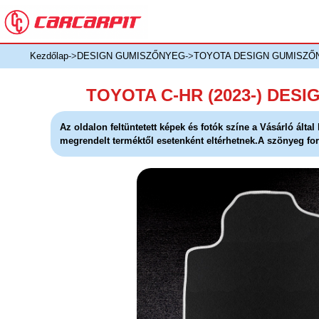
Kezdőlap
->
DESIGN GUMISZŐNYEG
->
TOYOTA DESIGN GUMISZŐ
TOYOTA C-HR (2023-) DES
Az oldalon feltüntetett képek és fotók színe a Vásárló álta
megrendelt terméktől esetenként eltérhetnek.A szönyeg for