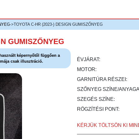
NYEG
->TOYOTA C-HR (2023-) DESIGN GUMISZŐNYEG
IGN GUMISZŐNYEG
l használt képernyőtől függően a
ÉVJÁRAT:
mája csak illusztráció.
MOTOR:
GARNITÚRA RÉSZEI:
SZŐNYEG SZÍNE/ANYAGA
SZEGÉS SZÍNE:
RÖGZÍTÉSI PONT:
KÉRJÜK TÖLTSÖN KI MI