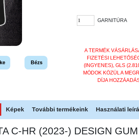
GARNITÚRA
A TERMÉK VÁSÁRLÁS
FIZETÉSI LEHETŐSÉ
ke
Bézs
(INGYENES), GLS (2.81
MÓDOK KÖZÜL A MEGR
DÍJA HOZZÁADÁ
Képek
További termékeink
Használati leír
OTA C-HR (2023-) DESIGN G