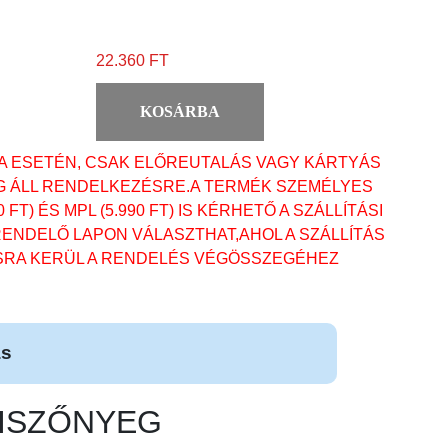
22.360 FT
KOSÁRBA
A ESETÉN, CSAK ELŐREUTALÁS VAGY KÁRTYÁS
G ÁLL RENDELKEZÉSRE.A TERMÉK SZEMÉLYES
0 FT) ÉS MPL (5.990 FT) IS KÉRHETŐ A SZÁLLÍTÁSI
ENDELŐ LAPON VÁLASZTHAT,AHOL A SZÁLLÍTÁS
SRA KERÜL A RENDELÉS VÉGÖSSZEGÉHEZ
ás
UMISZŐNYEG