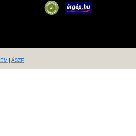
LEM
|
ÁSZF