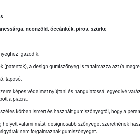
os
rancssárga, neonzöld, óceánkék, piros, szürke
őnyeghez igazodik.
 (patentok), a design gumiszőnyeg is tartalmazza azt (a megrend
ó, taposó.
rre képes védelmet nyújtani és hangulatossá, egyedivé varázso
ott a piacra.
 széles körben ismert és használt gumiszőnyegtől, hogy a perem
g helyett valami mást, designosabb szőnyeget szeretnének haszn
gumigyárak nem forgalmaznak gumiszőnyeget.