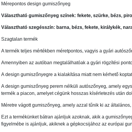
Mérepontos design gumiszőnyeg
Választható gumiszőnyeg színek: fekete, szürke, bézs, pir
Választható szegésszín: barna, bézs, fekete, királykék, na
Szagtalan termék
A termék teljes mértékben méretpontos, vagyis a gyári autósz
Amennyiben az autóban megtalálhatóak a gyári rögzítési pontok
A design gumiszőnyegre a kialakítása miatt nem kérhető koptat
A design gumiszőnyeg perem nélküli autószőnyeg, amely egysze
termék a piacon, amelyet cégünk hosszas kísérletezés után dob
Méretre vágott gumiszőnyeg, amely azzal tűnik ki az általános,
Ezt a termékünket bátran ajánljuk azoknak, akik a gumiszőnye
figyelmébe is ajánljuk, akiknek a gépkocsijához az európai 