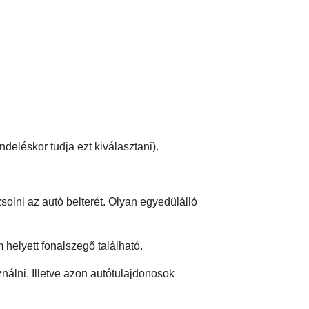
eléskor tudja ezt kiválasztani).
lni az autó belterét. Olyan egyedülálló
 helyett fonalszegő található.
álni. Illetve azon autótulajdonosok