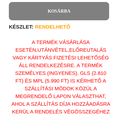
KOSÁRBA
KÉSZLET:
RENDELHETŐ
A TERMÉK VÁSÁRLÁSA
ESETÉN,UTÁNVÉTEL,ELŐREUTALÁS
VAGY KÁRTYÁS FIZETÉSI LEHETŐSÉG
ÁLL RENDELKEZÉSRE. A TERMÉK
SZEMÉLYES (INGYENES), GLS (2.810
FT) ÉS MPL (5.990 FT) IS KÉRHETŐ A
SZÁLLÍTÁSI MÓDOK KÖZÜL A
MEGRENDELŐ LAPON VÁLASZTHAT,
AHOL A SZÁLLÍTÁS DÍJA HOZZÁADÁSRA
KERÜL A RENDELÉS VÉGÖSSZEGÉHEZ