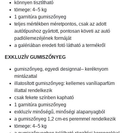
könnyen tisztítható
tömege: 4–5 kg
1 garnitúra gumiszőnyeg
teljes mértékben méretpontos, csak az adott
autótípushoz gyártott, pontosan követi az autó
padlólemezéjének formáját
a galériában eredeti fotó látható a termékről
EXKLUZÍV GUMISZŐNYEG
gumiszőnyeg, egyedi designnal– keréknyom
mintázattal
illatosított gumiszőnyeg: kellemes vaníliaparfüm
illattal rendelkezik
csak fekete színben kapható
1 garnitúra gumiszőnyeg
exkluzív minőségű, minőségi alapanyagból
a gumiszőnyeg 1,2 cm-es peremmel rendelkezik
tömege: 4–5 kg