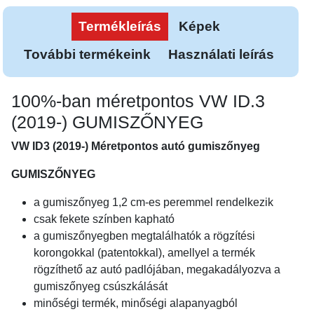
Termékleírás
Képek
További termékeink
Használati leírás
100%-ban méretpontos VW ID.3
(2019-) GUMISZŐNYEG
VW ID3 (2019-) Méretpontos autó gumiszőnyeg
GUMISZŐNYEG
a gumiszőnyeg 1,2 cm-es peremmel rendelkezik
csak fekete színben kapható
a gumiszőnyegben megtalálhatók a rögzítési
korongokkal (patentokkal), amellyel a termék
rögzíthető az autó padlójában, megakadályozva a
gumiszőnyeg csúszkálását
minőségi termék, minőségi alapanyagból