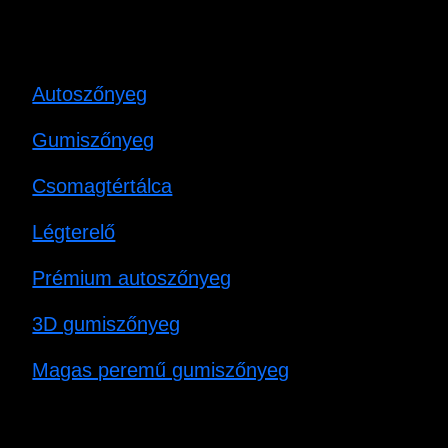
Autoszőnyeg
Gumiszőnyeg
Csomagtértálca
Légterelő
Prémium autoszőnyeg
3D gumiszőnyeg
Magas peremű gumiszőnyeg