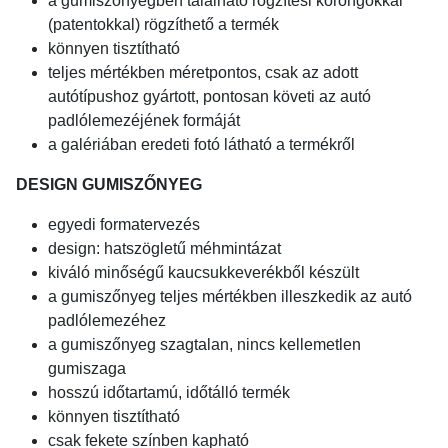
a gumiszőnyegben található rögzítési korongokkal
(patentokkal) rögzíthető a termék
könnyen tisztítható
teljes mértékben méretpontos, csak az adott
autótípushoz gyártott, pontosan követi az autó
padlólemezéjének formáját
a galériában eredeti fotó látható a termékről
DESIGN GUMISZŐNYEG
egyedi formatervezés
design: hatszögletű méhmintázat
kiváló minőségű kaucsukkeverékből készült
a gumiszőnyeg teljes mértékben illeszkedik az autó
padlólemezéhez
a gumiszőnyeg szagtalan, nincs kellemetlen
gumiszaga
hosszú időtartamú, időtálló termék
könnyen tisztítható
csak fekete színben kapható