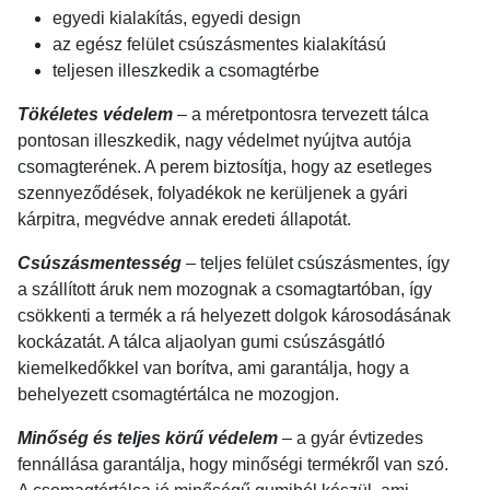
egyedi kialakítás, egyedi design
az egész felület csúszásmentes kialakítású
teljesen illeszkedik a csomagtérbe
Tökéletes védelem
– a méretpontosra tervezett tálca
pontosan illeszkedik, nagy védelmet nyújtva autója
csomagterének. A perem biztosítja, hogy az esetleges
szennyeződések, folyadékok ne kerüljenek a gyári
kárpitra, megvédve annak eredeti állapotát.
Csúszásmentesség
– teljes felület csúszásmentes, így
a szállított áruk nem mozognak a csomagtartóban, így
csökkenti a termék a rá helyezett dolgok károsodásának
kockázatát. A tálca aljaolyan gumi csúszásgátló
kiemelkedőkkel van borítva, ami garantálja, hogy a
behelyezett csomagtértálca ne mozogjon.
Minőség és teljes körű védelem
– a gyár évtizedes
fennállása garantálja, hogy minőségi termékről van szó.