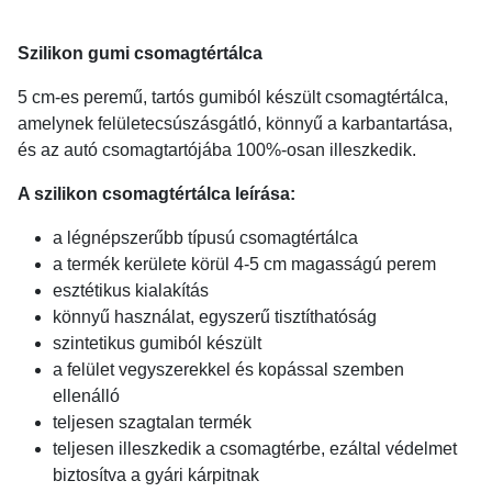
Szilikon gumi csomagtértálca
5 cm-es peremű, tartós gumiból készült csomagtértálca,
amelynek felületecsúszásgátló, könnyű a karbantartása,
és az autó csomagtartójába 100%-osan illeszkedik.
A szilikon csomagtértálca leírása:
a légnépszerűbb típusú csomagtértálca
a termék kerülete körül 4-5 cm magasságú perem
esztétikus kialakítás
könnyű használat, egyszerű tisztíthatóság
szintetikus gumiból készült
a felület vegyszerekkel és kopással szemben
ellenálló
teljesen szagtalan termék
teljesen illeszkedik a csomagtérbe, ezáltal védelmet
biztosítva a gyári kárpitnak