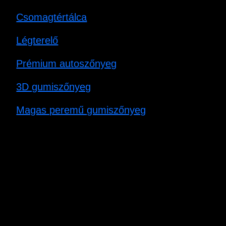
Csomagtértálca
Légterelő
Prémium autoszőnyeg
3D gumiszőnyeg
Magas peremű gumiszőnyeg