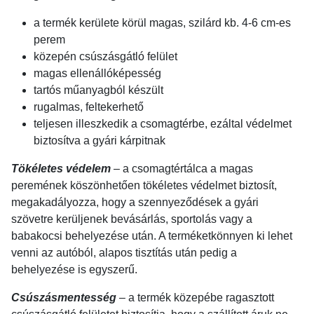
a termék kerülete körül magas, szilárd kb. 4-6 cm-es
perem
közepén csúszásgátló felület
magas ellenállóképesség
tartós műanyagból készült
rugalmas, feltekerhető
teljesen illeszkedik a csomagtérbe, ezáltal védelmet
biztosítva a gyári kárpitnak
Tökéletes védelem
– a csomagtértálca a magas
peremének köszönhetően tökéletes védelmet biztosít,
megakadályozza, hogy a szennyeződések a gyári
szövetre kerüljenek bevásárlás, sportolás vagy a
babakocsi behelyezése után. A terméketkönnyen ki lehet
venni az autóból, alapos tisztítás után pedig a
behelyezése is egyszerű.
Csúszásmentesség
– a termék közepébe ragasztott