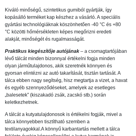
Kiváló minőségű, szintetikus gumiból gyártják, így
kopásálló terméket kap készhez a vásárló. A speciális
gyártási technológiáknak köszönhetően -40 °C és +80
°C közötti hőmérsékleten képes megőrizni eredeti
alakját, minőségét és rugalmasságát.
Praktikus kiegészítője autójának
– a csomagtartójában
lévő tálcát minden bizonnyal értékelni fogja minden
olyan járműtulajdonos, akik szeretnék könnyen és
gyorsan elintézni az autó takarítását, tisztán tartását. A
tálca ebben nagy segítség, hisz megtartja a vizet, a havat
és egyéb szennyeződéseket, amelyek az esetleges
„balesetek” (kiszakadó zsák, zacskó stb.) során
keletkezhetnek.
A tálcát a kutyatulajdonosok is értékelni fogják, mivel a
tálca könnyebben tisztítható szemben a
textilanyagokkal.A könnyű karbantartás mellett a tálca