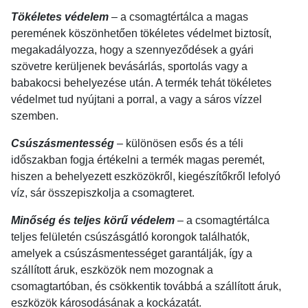
Tökéletes védelem
– a csomagtértálca a magas
peremének köszönhetően tökéletes védelmet biztosít,
megakadályozza, hogy a szennyeződések a gyári
szövetre kerüljenek bevásárlás, sportolás vagy a
babakocsi behelyezése után. A termék tehát tökéletes
védelmet tud nyújtani a porral, a vagy a sáros vízzel
szemben.
Csúszásmentesség
– különösen esős és a téli
időszakban fogja értékelni a termék magas peremét,
hiszen a behelyezett eszközökről, kiegészítőkről lefolyó
víz, sár összepiszkolja a csomagteret.
Minőség és teljes körű védelem
– a csomagtértálca
teljes felületén csúszásgátló korongok találhatók,
amelyek a csúszásmentességet garantálják, így a
szállított áruk, eszközök nem mozognak a
csomagtartóban, és csökkentik továbbá a szállított áruk,
eszközök károsodásának a kockázatát.