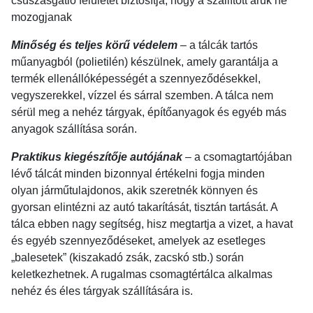
csúszásgátló felületet biztosítja, hogy a szállított áruk ne
mozogjanak
Minőség és teljes körű védelem
– a tálcák tartós
műanyagból (polietilén) készülnek, amely garantálja a
termék ellenállóképességét a szennyeződésekkel,
vegyszerekkel, vízzel és sárral szemben. A tálca nem
sérül meg a nehéz tárgyak, építőanyagok és egyéb más
anyagok szállítása során.
Praktikus kiegészítője autójának
– a csomagtartójában
lévő tálcát minden bizonnyal értékelni fogja minden
olyan járműtulajdonos, akik szeretnék könnyen és
gyorsan elintézni az autó takarítását, tisztán tartását. A
tálca ebben nagy segítség, hisz megtartja a vizet, a havat
és egyéb szennyeződéseket, amelyek az esetleges
„balesetek” (kiszakadó zsák, zacskó stb.) során
keletkezhetnek. A rugalmas csomagtértálca alkalmas
nehéz és éles tárgyak szállítására is.