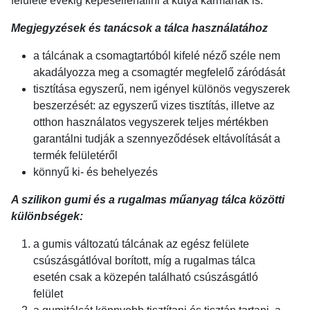
felülete évekig képesellenállni a kutya karmának is.
Megjegyzések és tanácsok a tálca használatához
a tálcának a csomagtartóból kifelé néző széle nem
akadályozza meg a csomagtér megfelelő záródását
tisztítása egyszerű, nem igényel különös vegyszerek
beszerzését: az egyszerű vizes tisztítás, illetve az
otthon használatos vegyszerek teljes mértékben
garantálni tudják a szennyeződések eltávolítását a
termék felületéről
könnyű ki- és behelyezés
A szilikon gumi és a rugalmas műanyag tálca közötti
különbségek:
a gumis változatú tálcának az egész felülete
csúszásgátlóval borított, míg a rugalmas tálca
esetén csak a közepén található csúszásgátló
felület