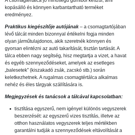
A csomagtértálca jó minőségű gumiból készül, ami
kopásálló és könnyen karbantartható terméket
eredményez.
Praktikus kiegészítője autójának
– a csomagtartójában
lévő tálcát minden bizonnyal értékelni fogja minden
olyan járműtulajdonos, akik szeretnék könnyen és
gyorsan elintézni az autó takarítását, tisztán tartását. A
tálca ebben nagy segítség, hisz megtartja a vizet, a havat
és egyéb szennyeződéseket, amelyek az esetleges
„balesetek” (kiszakadó zsák, zacskó stb.) során
keletkezhetnek. A rugalmas csomagtértálca alkalmas
nehéz és éles tárgyak szállítására is.
Megjegyzések és tanácsok a tálcával kapcsolatban:
tisztítása egyszerű, nem igényel különös vegyszerek
beszerzését: az egyszerű vizes tisztítás, illetve az
otthon használatos vegyszerek teljes mértékben
garantálni tudják a szennyeződések eltávolítását a