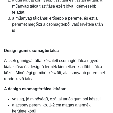
a gumitálcát könnyebb tisztítani és tisztán tartani, a
műanyag tálca tisztítása ezért jóval igényesebb
feladat
a műanyag tálcának erősebb a pereme, és ezt a
peremet megőrzi a csomagtérből való kivétele után
is
Design gumi csomagtértálca
A cseh gumigyár által készített csomagtértálca egyedi
kialakítású és designú termék kiemelkedik a többi tálca
közül. Minőségi gumiból készült, alacsonyabb peremmel
rendelkező tálca.
A design csomagtértálca leírása:
vastag, jó minőségű, ezáltal tartós gumiból készül
alacsony perem, kb. 1-2 cm magas a termék
kerülete körül