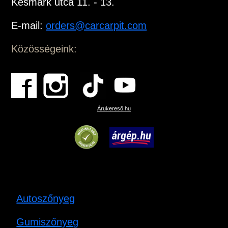
Késmárk utca 11. - 13.
E-mail:
orders@carcarpit.com
Közösségeink:
Árukereső.hu
Autoszőnyeg
Gumiszőnyeg