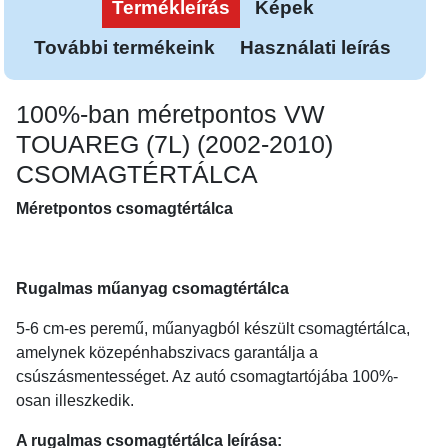
Termékleírás
Képek
További termékeink
Használati leírás
100%-ban méretpontos VW
TOUAREG (7L) (2002-2010)
CSOMAGTÉRTÁLCA
Méretpontos csomagtértálca
Rugalmas műanyag csomagtértálca
5-6 cm-es peremű, műanyagból készült csomagtértálca,
amelynek közepénhabszivacs garantálja a
csúszásmentességet. Az autó csomagtartójába 100%-
osan illeszkedik.
A rugalmas csomagtértálca leírása: