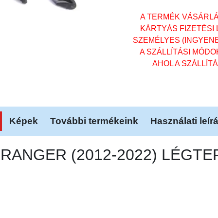
A TERMÉK VÁSÁRL
KÁRTYÁS FIZETÉSI
SZEMÉLYES (INGYENES)
A SZÁLLÍTÁSI MÓD
AHOL A SZÁLLÍT
Képek
További termékeink
Használati leír
D RANGER (2012-2022) LÉGT