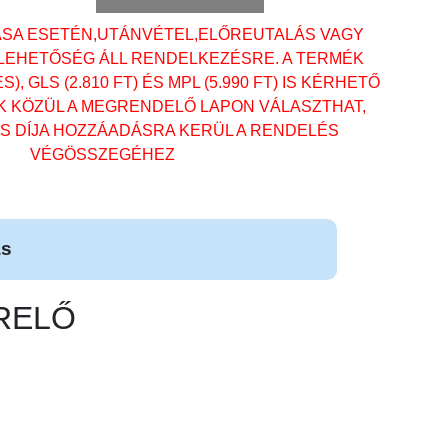
ÁSA ESETÉN,UTÁNVÉTEL,ELŐREUTALÁS VAGY
 LEHETŐSÉG ÁLL RENDELKEZÉSRE. A TERMÉK
, GLS (2.810 FT) ÉS MPL (5.990 FT) IS KÉRHETŐ
OK KÖZÜL A MEGRENDELŐ LAPON VÁLASZTHAT,
ÁS DÍJA HOZZÁADÁSRA KERÜL A RENDELÉS
VÉGÖSSZEGÉHEZ
ás
ERELŐ