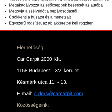
Megakadályozza az esőcseppek beesését az autóba
Megóvja a szélvédőt a bepárosodástól
Csökkenti a huzatot és a menetzajt
Egyszerű rögzítés, az ablakkeretbe kell rögzíteni
Elérhetőség:
Car Carpit 2000 Kft.
1158 Budapest - XV. kerület
Késmárk utca 11. - 13.
E-mail:
orders@carcarpit.com
Közösségeink: