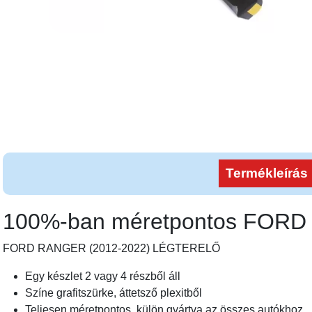
Termékleírás
100%-ban méretpontos FOR
FORD RANGER (2012-2022) LÉGTERELŐ
Egy készlet 2 vagy 4 részből áll
Színe grafitszürke, áttetsző plexitből
Teljesen méretpontos, külön gyártva az összes autókhoz