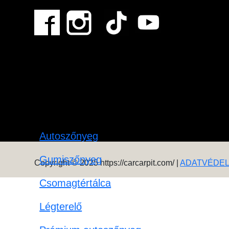
Autoszőnyeg
Gumiszőnyeg
Copyright © 2025 https://carcarpit.com/ |
ADATVÉDE
Csomagtértálca
Légterelő