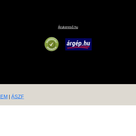
Árukereső.hu
LEM
|
ÁSZF